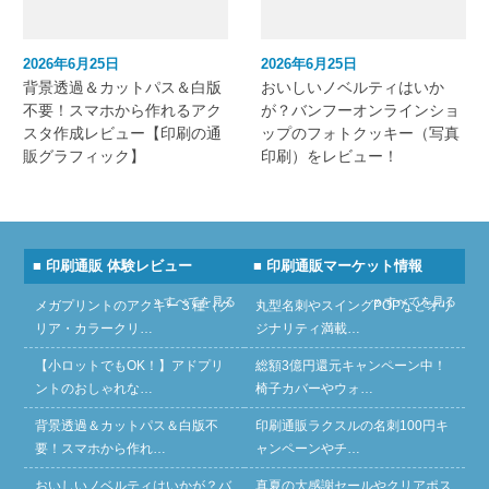
2026年6月25日
2026年6月25日
背景透過＆カットパス＆白版
おいしいノベルティはいか
不要！スマホから作れるアク
が？バンフーオンラインショ
スタ作成レビュー【印刷の通
ップのフォトクッキー（写真
販グラフィック】
印刷）をレビュー！
■ 印刷通販 体験レビュー
■ 印刷通販マーケット情報
» すべてを見る
» すべてを見る
メガプリントのアクキー３種（ク
丸型名刺やスイングPOPなどオリ
リア・カラークリ…
ジナリティ満載…
【小ロットでもOK！】アドプリ
総額3億円還元キャンペーン中！
ントのおしゃれな…
椅子カバーやウォ…
背景透過＆カットパス＆白版不
印刷通販ラクスルの名刺100円キ
要！スマホから作れ…
ャンペーンやチ…
おいしいノベルティはいかが？バ
真夏の大感謝セールやクリアポス