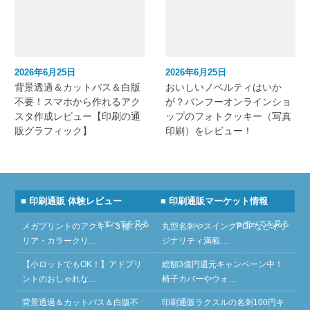
2026年6月25日
2026年6月25日
背景透過＆カットパス＆白版
おいしいノベルティはいか
不要！スマホから作れるアク
が？バンフーオンラインショ
スタ作成レビュー【印刷の通
ップのフォトクッキー（写真
販グラフィック】
印刷）をレビュー！
■ 印刷通販 体験レビュー
■ 印刷通販マーケット情報
» すべてを見る
» すべてを見る
メガプリントのアクキー３種（ク
丸型名刺やスイングPOPなどオリ
リア・カラークリ…
ジナリティ満載…
【小ロットでもOK！】アドプリ
総額3億円還元キャンペーン中！
ントのおしゃれな…
椅子カバーやウォ…
背景透過＆カットパス＆白版不
印刷通販ラクスルの名刺100円キ