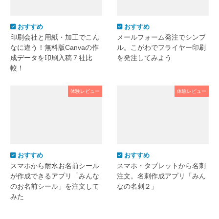
おすすめ
おすすめ
印刷会社と用紙・加工でこん
メールフォーム発注でシンプ
なに違う！無料版Canvaの作
ル。こがわでフライヤー印刷
成データを印刷入稿７社比
を発注してみよう
較！
体験レビュー
体験レビュー
おすすめ
おすすめ
スマホから耐水お名前シール
スマホ・タブレットから名刺
が作成できるアプリ「みんな
注文。名刺作成アプリ「みん
のお名前シール」を注文して
なの名刺２」
みた