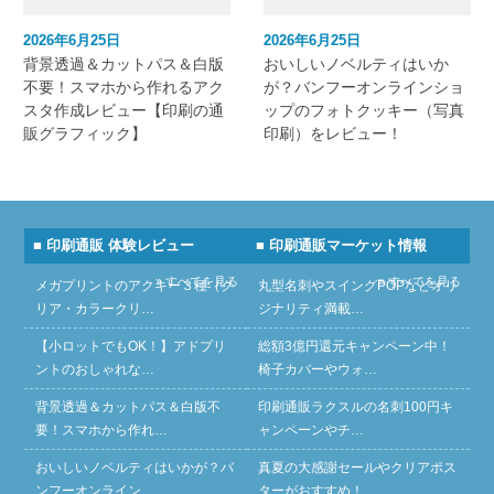
2026年6月25日
2026年6月25日
背景透過＆カットパス＆白版
おいしいノベルティはいか
不要！スマホから作れるアク
が？バンフーオンラインショ
スタ作成レビュー【印刷の通
ップのフォトクッキー（写真
販グラフィック】
印刷）をレビュー！
■ 印刷通販 体験レビュー
■ 印刷通販マーケット情報
» すべてを見る
» すべてを見る
メガプリントのアクキー３種（ク
丸型名刺やスイングPOPなどオリ
リア・カラークリ…
ジナリティ満載…
【小ロットでもOK！】アドプリ
総額3億円還元キャンペーン中！
ントのおしゃれな…
椅子カバーやウォ…
背景透過＆カットパス＆白版不
印刷通販ラクスルの名刺100円キ
要！スマホから作れ…
ャンペーンやチ…
おいしいノベルティはいかが？バ
真夏の大感謝セールやクリアポス
ンフーオンライン…
ターがおすすめ！…