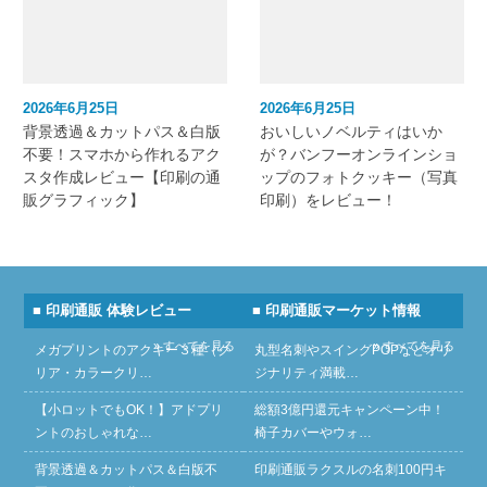
2026年6月25日
2026年6月25日
背景透過＆カットパス＆白版
おいしいノベルティはいか
不要！スマホから作れるアク
が？バンフーオンラインショ
スタ作成レビュー【印刷の通
ップのフォトクッキー（写真
販グラフィック】
印刷）をレビュー！
■ 印刷通販 体験レビュー
■ 印刷通販マーケット情報
» すべてを見る
» すべてを見る
メガプリントのアクキー３種（ク
丸型名刺やスイングPOPなどオリ
リア・カラークリ…
ジナリティ満載…
【小ロットでもOK！】アドプリ
総額3億円還元キャンペーン中！
ントのおしゃれな…
椅子カバーやウォ…
背景透過＆カットパス＆白版不
印刷通販ラクスルの名刺100円キ