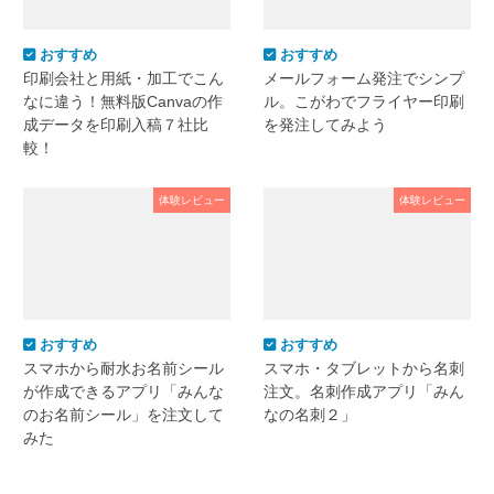
おすすめ
おすすめ
印刷会社と用紙・加工でこん
メールフォーム発注でシンプ
なに違う！無料版Canvaの作
ル。こがわでフライヤー印刷
成データを印刷入稿７社比
を発注してみよう
較！
体験レビュー
体験レビュー
おすすめ
おすすめ
スマホから耐水お名前シール
スマホ・タブレットから名刺
が作成できるアプリ「みんな
注文。名刺作成アプリ「みん
のお名前シール」を注文して
なの名刺２」
みた