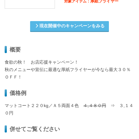
厚紙フライヤー
対象アイテム：
現在開催中のキャンペーンをみる
概要
食欲の秋！ お店応援キャンペーン！
秋のメニューや宣伝に最適な厚紙フライヤーが今なら最大３０％
ＯＦＦ！
価格例
マットコート２２０kg／Ａ５両面４色
４,４８０円
⇒ ３,１４
０円
併せてご覧ください