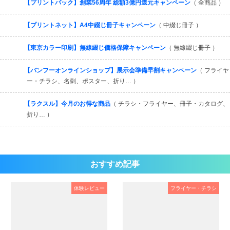
【プリントパック】創業56周年 総額3億円還元キャンペーン
（ 全商品 ）
【プリントネット】A4中綴じ冊子キャンペーン
（ 中綴じ冊子 ）
【東京カラー印刷】無線綴じ価格保障キャンペーン
（ 無線綴じ冊子 ）
【バンフーオンラインショップ】展示会準備早割キャンペーン
（ フライヤ
ー・チラシ、名刺、ポスター、折り… ）
【ラクスル】今月のお得な商品
（ チラシ・フライヤー、冊子・カタログ、
折り… ）
おすすめ記事
体験レビュー
フライヤー・チラシ