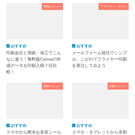
体験レビュー
フライヤー・チラシ
おすすめ
おすすめ
印刷会社と用紙・加工でこん
メールフォーム発注でシンプ
なに違う！無料版Canvaの作
ル。こがわでフライヤー印刷
成データを印刷入稿７社比
を発注してみよう
較！
体験レビュー
体験レビュー
おすすめ
おすすめ
スマホから耐水お名前シール
スマホ・タブレットから名刺