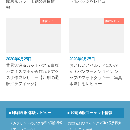
販東京カラー印刷の注目情
ト缶バッジをレビュー！
報！
体験レビュー
体験レビュー
2026年6月25日
2026年6月25日
背景透過＆カットパス＆白版
おいしいノベルティはいか
不要！スマホから作れるアク
が？バンフーオンラインショ
スタ作成レビュー【印刷の通
ップのフォトクッキー（写真
販グラフィック】
印刷）をレビュー！
■ 印刷通販 体験レビュー
■ 印刷通販マーケット情報
» すべてを見る
» すべてを見る
メガプリントのアクキー３種（ク
丸型名刺やスイングPOPなどオリ
リア・カラークリ…
ジナリティ満載…