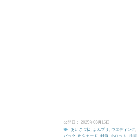
公開日： 2025年03月16日
あいさつ状
,
よみプリ
,
ウエディング
パック
,
出欠カード
,
封筒
,
小ロット
,
往復