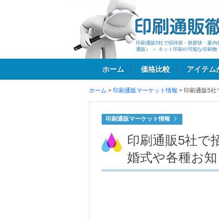
印刷通販5社で招待状・挨拶状・案内
通販） ～ ネット印刷の可能な印刷物
ホーム
価格比較
アイテム
ホーム
>
印刷通販マーケット情報
>
印刷通販5社
ログイン
印刷通販マーケット情報
印刷通販5社で
婚式や各種お知