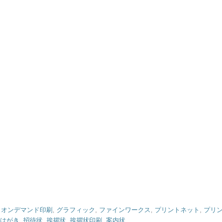
,
オンデマンド印刷
,
グラフィック
,
ファインワークス
,
プリントネット
,
プリ
はがき
,
招待状
,
挨拶状
,
挨拶状印刷
,
案内状