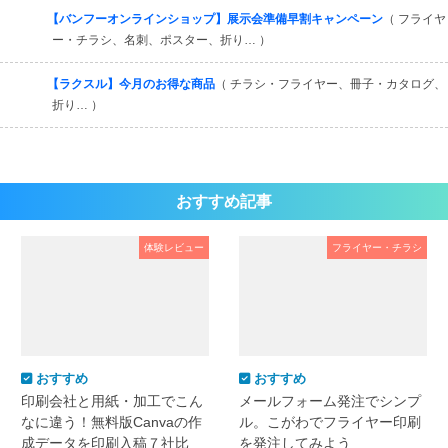
【バンフーオンラインショップ】展示会準備早割キャンペーン
（ フライヤ
ー・チラシ、名刺、ポスター、折り… ）
【ラクスル】今月のお得な商品
（ チラシ・フライヤー、冊子・カタログ、
折り… ）
おすすめ記事
体験レビュー
フライヤー・チラシ
おすすめ
おすすめ
印刷会社と用紙・加工でこん
メールフォーム発注でシンプ
なに違う！無料版Canvaの作
ル。こがわでフライヤー印刷
成データを印刷入稿７社比
を発注してみよう