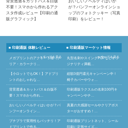
背景透過＆カットパス＆白版
おいしいノベルティはいか
不要！スマホから作れるアク
が？バンフーオンラインショ
スタ作成レビュー【印刷の通
ップのフォトクッキー（写真
販グラフィック】
印刷）をレビュー！
■ 印刷通販 体験レビュー
■ 印刷通販マーケット情報
» すべてを見る
» すべてを見る
メガプリントのアクキー３種（ク
丸型名刺やスイングPOPなどオリ
リア・カラークリ…
ジナリティ満載…
【小ロットでもOK！】アドプリ
総額3億円還元キャンペーン中！
ントのおしゃれな…
椅子カバーやウォ…
背景透過＆カットパス＆白版不
印刷通販ラクスルの名刺100円キ
要！スマホから作れ…
ャンペーンやチ…
おいしいノベルティはいかが？バ
真夏の大感謝セールやクリアポス
ンフーオンライン…
ターがおすすめ！…
プチプラで実用性もバッチリ！ア
印刷通販プリントネット、シール
ドプリントで作る…
印刷に定形サイズ…