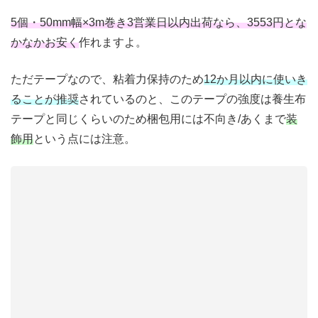
5個・50mm幅×3m巻き3営業日以内出荷なら、3553円とな
かなかお安く
作れますよ。
ただテープなので、粘着力保持のため
12か月以内に使いき
ることが推奨
されているのと、このテープの強度は養生布
テープと同じくらいのため梱包用には不向き/あくまで
装
飾用
という点には注意。