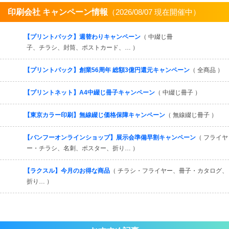
印刷会社 キャンペーン情報
（2026/08/07 現在開催中）
すべてを見る
【プリントパック】週替わりキャンペーン
（ 中綴じ冊
子、チラシ、封筒、ポストカード、… ）
【プリントパック】創業56周年 総額3億円還元キャンペーン
（ 全商品 ）
【プリントネット】A4中綴じ冊子キャンペーン
（ 中綴じ冊子 ）
【東京カラー印刷】無線綴じ価格保障キャンペーン
（ 無線綴じ冊子 ）
【バンフーオンラインショップ】展示会準備早割キャンペーン
（ フライヤ
ー・チラシ、名刺、ポスター、折り… ）
【ラクスル】今月のお得な商品
（ チラシ・フライヤー、冊子・カタログ、
折り… ）