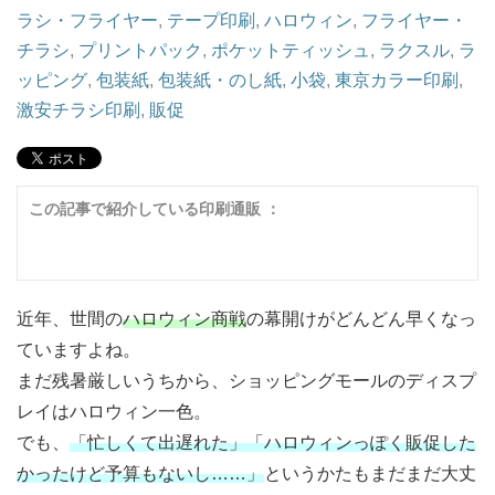
ラシ・フライヤー
,
テープ印刷
,
ハロウィン
,
フライヤー・
チラシ
,
プリントパック
,
ポケットティッシュ
,
ラクスル
,
ラ
ッピング
,
包装紙
,
包装紙・のし紙
,
小袋
,
東京カラー印刷
,
激安チラシ印刷
,
販促
この記事で紹介している印刷通販 ：
近年、世間の
ハロウィン商戦
の幕開けがどんどん早くなっ
ていますよね。
まだ残暑厳しいうちから、ショッピングモールのディスプ
レイはハロウィン一色。
でも、
「忙しくて出遅れた」「ハロウィンっぽく販促した
かったけど予算もないし……」
というかたもまだまだ大丈