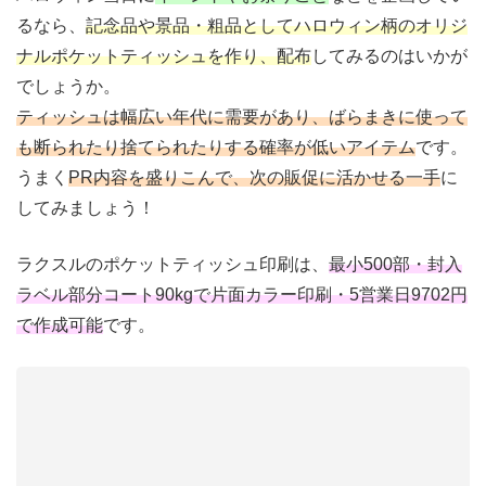
るなら、
記念品や景品・粗品としてハロウィン柄のオリジ
ナルポケットティッシュを作り、配布
してみるのはいかが
でしょうか。
ティッシュは幅広い年代に需要があり、ばらまきに使って
も断られたり捨てられたりする確率が低いアイテム
です。
うまく
PR内容を盛りこんで、次の販促に活かせる一手
に
してみましょう！
ラクスルのポケットティッシュ印刷は、
最小500部・封入
ラベル部分コート90kgで片面カラー印刷・5営業日9702円
で作成可能
です。