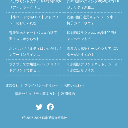
» すべてを見る
» すべてを見る
メガプリントのアクキー３種（ク
丸型名刺やスイングPOPなどオリ
リア・カラークリ…
ジナリティ満載…
【小ロットでもOK！】アドプリ
総額3億円還元キャンペーン中！
ントのおしゃれな…
椅子カバーやウォ…
背景透過＆カットパス＆白版不
印刷通販ラクスルの名刺100円キ
要！スマホから作れ…
ャンペーンやチ…
おいしいノベルティはいかが？バ
真夏の大感謝セールやクリアポス
ンフーオンライン…
ターがおすすめ！…
プチプラで実用性もバッチリ！ア
印刷通販プリントネット、シール
ドプリントで作る…
印刷に定形サイズ…
運営会社
｜
プライバシーポリシー
｜
お問い合わせ
情報セキュリティ基本方針
｜
利用規約
2007-2026 印刷通販徹底比較