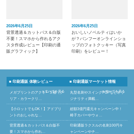
2026年6月25日
2026年6月25日
背景透過＆カットパス＆白版
おいしいノベルティはいか
不要！スマホから作れるアク
が？バンフーオンラインショ
スタ作成レビュー【印刷の通
ップのフォトクッキー（写真
販グラフィック】
印刷）をレビュー！
■ 印刷通販 体験レビュー
■ 印刷通販マーケット情報
» すべてを見る
» すべてを見る
メガプリントのアクキー３種（ク
丸型名刺やスイングPOPなどオリ
リア・カラークリ…
ジナリティ満載…
【小ロットでもOK！】アドプリ
総額3億円還元キャンペーン中！
ントのおしゃれな…
椅子カバーやウォ…
背景透過＆カットパス＆白版不
印刷通販ラクスルの名刺100円キ
要！スマホから作れ…
ャンペーンやチ…