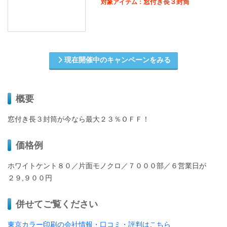
窓付き長３封筒
対象アイテム：
現在開催中のキャンペーンをみる
概要
窓付き長３封筒が今なら最大２３％ＯＦＦ！
価格例
ホワイトケント８０／片面モノクロ／７０００部／６営業日が
２９,９００円
併せてご覧ください
東京カラー印刷の会社情報・口コミ・評判はこちら