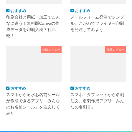
おすすめ
おすすめ
印刷会社と用紙・加工でこん
メールフォーム発注でシンプ
なに違う！無料版Canvaの作
ル。こがわでフライヤー印刷
成データを印刷入稿７社比
を発注してみよう
較！
体験レビュー
体験レビュー
おすすめ
おすすめ
スマホから耐水お名前シール
スマホ・タブレットから名刺
が作成できるアプリ「みんな
注文。名刺作成アプリ「みん
のお名前シール」を注文して
なの名刺２」
みた