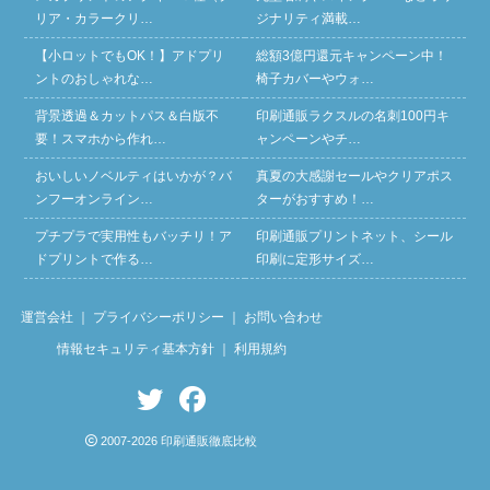
リア・カラークリ…
ジナリティ満載…
【小ロットでもOK！】アドプリ
総額3億円還元キャンペーン中！
ントのおしゃれな…
椅子カバーやウォ…
背景透過＆カットパス＆白版不
印刷通販ラクスルの名刺100円キ
要！スマホから作れ…
ャンペーンやチ…
おいしいノベルティはいかが？バ
真夏の大感謝セールやクリアポス
ンフーオンライン…
ターがおすすめ！…
プチプラで実用性もバッチリ！ア
印刷通販プリントネット、シール
ドプリントで作る…
印刷に定形サイズ…
運営会社
｜
プライバシーポリシー
｜
お問い合わせ
情報セキュリティ基本方針
｜
利用規約
2007-2026 印刷通販徹底比較