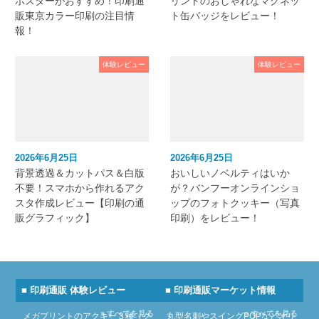
ポスターがおすすめ！印刷通
リントのおしゃれなマグネッ
販東京カラー印刷の注目情
ト缶バッジをレビュー！
報！
体験レビュー
体験レビュー
2026年6月25日
2026年6月25日
背景透過＆カットパス＆白版
おいしいノベルティはいか
不要！スマホから作れるアク
が？バンフーオンラインショ
スタ作成レビュー【印刷の通
ップのフォトクッキー（写真
販グラフィック】
印刷）をレビュー！
■ 印刷通販 体験レビュー
■ 印刷通販マーケット情報
» すべてを見る
» すべてを見る
メガプリントのアクキー３種（ク
丸型名刺やスイングPOPなどオリ