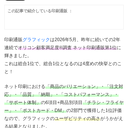
この記事で紹介している印刷通販 ：
印刷通販
グラフィック
は2026年5月、昨年に続いての2年
連続で
オリコン顧客満足度®調査 ネット印刷通販第1位
に
輝きました。
これは総合1位で、総合1位となるのは4度めの快挙とのこ
と！
ネット印刷における
「商品のバリエーション」・「注文対
応」・「品質」「納期」・「コストパフォーマンス」・
「サポート体制」
の6項目+商品別項目
「チラシ・フライヤ
ー」・「ポストカード・DM」
の2部門で獲得した1位評価
なので、グラフィックの
ユーザビリティの高さ
がうかがえ
る結果となりました。