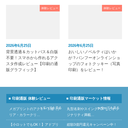
体験レビュー
体験レビュー
2026年6月25日
2026年6月25日
背景透過＆カットパス＆白版
おいしいノベルティはいか
不要！スマホから作れるアク
が？バンフーオンラインショ
スタ作成レビュー【印刷の通
ップのフォトクッキー（写真
販グラフィック】
印刷）をレビュー！
■ 印刷通販 体験レビュー
■ 印刷通販マーケット情報
» すべてを見る
» すべてを見る
メガプリントのアクキー３種（ク
丸型名刺やスイングPOPなどオリ
リア・カラークリ…
ジナリティ満載…
【小ロットでもOK！】アドプリ
総額3億円還元キャンペーン中！