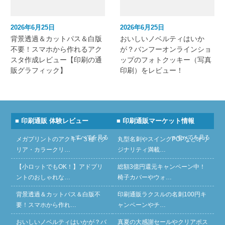
2026年6月25日
2026年6月25日
背景透過＆カットパス＆白版
おいしいノベルティはいか
不要！スマホから作れるアク
が？バンフーオンラインショ
スタ作成レビュー【印刷の通
ップのフォトクッキー（写真
販グラフィック】
印刷）をレビュー！
■ 印刷通販 体験レビュー
■ 印刷通販マーケット情報
» すべてを見る
» すべてを見る
メガプリントのアクキー３種（ク
丸型名刺やスイングPOPなどオリ
リア・カラークリ…
ジナリティ満載…
【小ロットでもOK！】アドプリ
総額3億円還元キャンペーン中！
ントのおしゃれな…
椅子カバーやウォ…
背景透過＆カットパス＆白版不
印刷通販ラクスルの名刺100円キ
要！スマホから作れ…
ャンペーンやチ…
おいしいノベルティはいかが？バ
真夏の大感謝セールやクリアポス