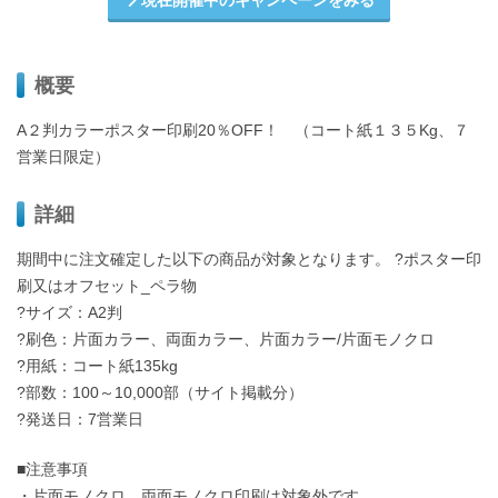
現在開催中のキャンペーンをみる
概要
A２判カラーポスター印刷20％OFF！ （コート紙１３５Kg、７
営業日限定）
詳細
期間中に注文確定した以下の商品が対象となります。 ?ポスター印
刷又はオフセット_ペラ物
?サイズ：A2判
?刷色：片面カラー、両面カラー、片面カラー/片面モノクロ
?用紙：コート紙135kg
?部数：100～10,000部（サイト掲載分）
?発送日：7営業日
■注意事項
・片面モノクロ、両面モノクロ印刷は対象外です。