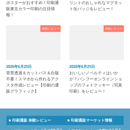
ポスターがおすすめ！印刷通
リントのおしゃれなマグネッ
販東京カラー印刷の注目情
ト缶バッジをレビュー！
報！
体験レビュー
体験レビュー
2026年6月25日
2026年6月25日
背景透過＆カットパス＆白版
おいしいノベルティはいか
不要！スマホから作れるアク
が？バンフーオンラインショ
スタ作成レビュー【印刷の通
ップのフォトクッキー（写真
販グラフィック】
印刷）をレビュー！
■ 印刷通販 体験レビュー
■ 印刷通販マーケット情報
» すべてを見る
» すべてを見る