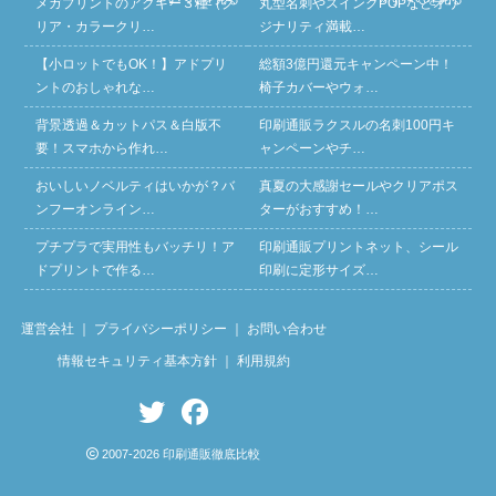
メガプリントのアクキー３種（ク
丸型名刺やスイングPOPなどオリ
リア・カラークリ…
ジナリティ満載…
【小ロットでもOK！】アドプリ
総額3億円還元キャンペーン中！
ントのおしゃれな…
椅子カバーやウォ…
背景透過＆カットパス＆白版不
印刷通販ラクスルの名刺100円キ
要！スマホから作れ…
ャンペーンやチ…
おいしいノベルティはいかが？バ
真夏の大感謝セールやクリアポス
ンフーオンライン…
ターがおすすめ！…
プチプラで実用性もバッチリ！ア
印刷通販プリントネット、シール
ドプリントで作る…
印刷に定形サイズ…
運営会社
｜
プライバシーポリシー
｜
お問い合わせ
情報セキュリティ基本方針
｜
利用規約
2007-2026 印刷通販徹底比較