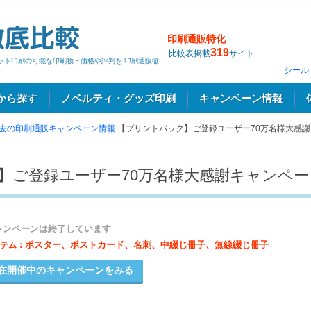
印刷通販特化
319
比較表掲載
サイト
ネット印刷の可能な印刷物・価格や評判を 印刷通販徹
シール
から探す
ノベルティ・グッズ印刷
キャンペーン情報
去の印刷通販キャンペーン情報
【プリントパック】ご登録ユーザー70万名様大感
】ご登録ユーザー70万名様大感謝キャンペー
ャンペーンは終了しています
ポスター、ポストカード、名刺、中綴じ冊子、無線綴じ冊子
テム：
在開催中のキャンペーンをみる