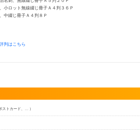
箔名刺、無線綴じ冊子Ａ５判２０Ｐ
、小ロット無線綴じ冊子Ａ４判３６Ｐ
、中綴じ冊子Ａ４判８Ｐ
評判はこちら
ポストカード、… ）