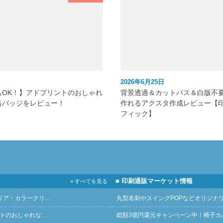
2026年6月25日
もOK！】アドプリントのおしゃれ
背景透過＆カットパス＆白版不
缶バッジをレビュー！
作れるアクスタ作成レビュー【
フィック】
■ 印刷通販マーケット情報
» すべてを見る
リア・カラークリ…
丸型名刺やスイングPOPなどオリジナ
ントのおしゃれな…
総額3億円還元キャンペーン中！椅子カ