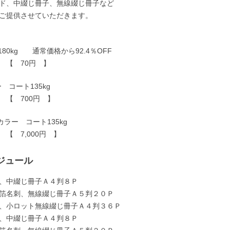
ド、中綴じ冊子、無線綴じ冊子など
ご提供させていただきます。
紙180kg 通常価格から92.4％OFF
【 70円 】
 コート135kg
 700円 】
カラー コート135kg
7,000円 】
ジュール
、中綴じ冊子Ａ４判８Ｐ
箔名刺、無線綴じ冊子Ａ５判２０Ｐ
、小ロット無線綴じ冊子Ａ４判３６Ｐ
、中綴じ冊子Ａ４判８Ｐ