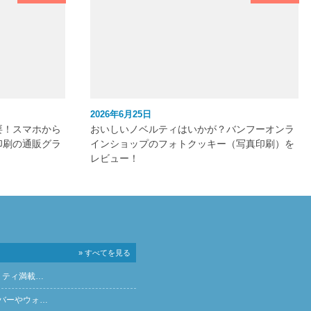
2026年6月25日
要！スマホから
おいしいノベルティはいかが？バンフーオンラ
印刷の通販グラ
インショップのフォトクッキー（写真印刷）を
レビュー！
» すべてを見る
リティ満載…
バーやウォ…