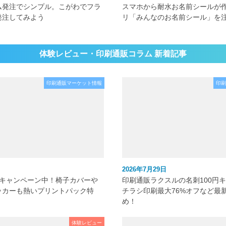
ム発注でシンプル。こがわでフラ
スマホから耐水お名前シールが
発注してみよう
リ「みんなのお名前シール」を
体験レビュー・印刷通販コラム 新着記事
印刷通販マーケット情報
印刷
2026年7月29日
元キャンペーン中！椅子カバーや
印刷通販ラクスルの名刺100円
ッカーも熱いプリントパック特
チラシ印刷最大76%オフなど最
め！
体験レビュー