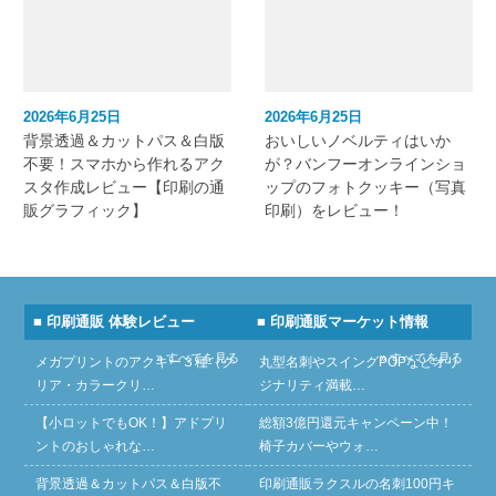
2026年6月25日
2026年6月25日
背景透過＆カットパス＆白版
おいしいノベルティはいか
不要！スマホから作れるアク
が？バンフーオンラインショ
スタ作成レビュー【印刷の通
ップのフォトクッキー（写真
販グラフィック】
印刷）をレビュー！
■ 印刷通販 体験レビュー
■ 印刷通販マーケット情報
» すべてを見る
» すべてを見る
メガプリントのアクキー３種（ク
丸型名刺やスイングPOPなどオリ
リア・カラークリ…
ジナリティ満載…
【小ロットでもOK！】アドプリ
総額3億円還元キャンペーン中！
ントのおしゃれな…
椅子カバーやウォ…
背景透過＆カットパス＆白版不
印刷通販ラクスルの名刺100円キ