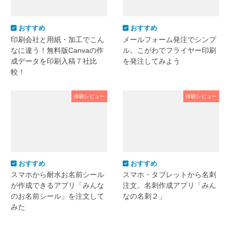
おすすめ
おすすめ
印刷会社と用紙・加工でこん
メールフォーム発注でシンプ
なに違う！無料版Canvaの作
ル。こがわでフライヤー印刷
成データを印刷入稿７社比
を発注してみよう
較！
体験レビュー
体験レビュー
おすすめ
おすすめ
スマホから耐水お名前シール
スマホ・タブレットから名刺
が作成できるアプリ「みんな
注文。名刺作成アプリ「みん
のお名前シール」を注文して
なの名刺２」
みた