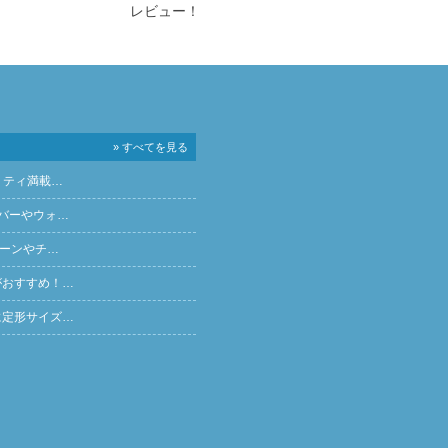
レビュー！
» すべてを見る
リティ満載…
バーやウォ…
ペーンやチ…
がおすすめ！…
に定形サイズ…