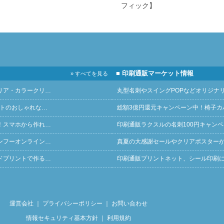
フィック】
■ 印刷通販マーケット情報
» すべてを見る
リア・カラークリ…
丸型名刺やスイングPOPなどオリジナ
ントのおしゃれな…
総額3億円還元キャンペーン中！椅子カ
！スマホから作れ…
印刷通販ラクスルの名刺100円キャン
ンフーオンライン…
真夏の大感謝セールやクリアポスター
ドプリントで作る…
印刷通販プリントネット、シール印刷
運営会社
｜
プライバシーポリシー
｜
お問い合わせ
情報セキュリティ基本方針
｜
利用規約