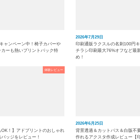
2026年7月29日
元キャンペーン中！椅子カバーや
印刷通販ラクスルの名刺100円
ッカーも熱いプリントパック特
チラシ印刷最大76%オフなど最
め！
体験レビュー
2026年6月25日
もOK！】アドプリントのおしゃれ
背景透過＆カットパス＆白版不
缶バッジをレビュー！
作れるアクスタ作成レビュー【