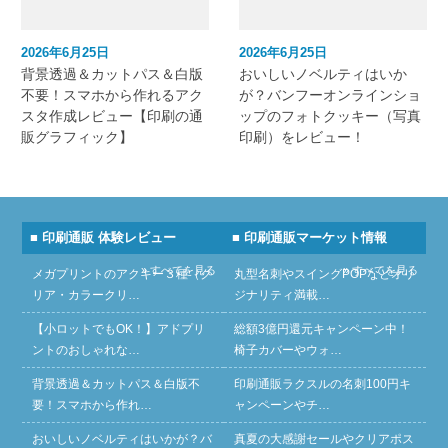
2026年6月25日
2026年6月25日
背景透過＆カットパス＆白版
おいしいノベルティはいか
不要！スマホから作れるアク
が？バンフーオンラインショ
スタ作成レビュー【印刷の通
ップのフォトクッキー（写真
販グラフィック】
印刷）をレビュー！
■ 印刷通販 体験レビュー
■ 印刷通販マーケット情報
» すべてを見る
» すべてを見る
メガプリントのアクキー３種（ク
丸型名刺やスイングPOPなどオリ
リア・カラークリ…
ジナリティ満載…
【小ロットでもOK！】アドプリ
総額3億円還元キャンペーン中！
ントのおしゃれな…
椅子カバーやウォ…
背景透過＆カットパス＆白版不
印刷通販ラクスルの名刺100円キ
要！スマホから作れ…
ャンペーンやチ…
おいしいノベルティはいかが？バ
真夏の大感謝セールやクリアポス