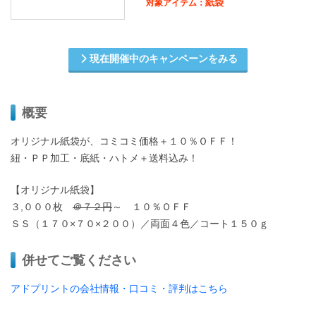
紙袋
対象アイテム：
現在開催中のキャンペーンをみる
概要
オリジナル紙袋が、コミコミ価格＋１０％ＯＦＦ！
紐・ＰＰ加工・底紙・ハトメ＋送料込み！
【オリジナル紙袋】
３,０００枚
＠７２円
～ １０％ＯＦＦ
ＳＳ（１７０×７０×２００）／両面４色／コート１５０ｇ
併せてご覧ください
アドプリントの会社情報・口コミ・評判はこちら