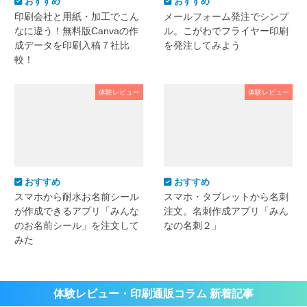
おすすめ
おすすめ
印刷会社と用紙・加工でこん
メールフォーム発注でシンプ
なに違う！無料版Canvaの作
ル。こがわでフライヤー印刷
成データを印刷入稿７社比
を発注してみよう
較！
体験レビュー
体験レビュー
おすすめ
おすすめ
スマホから耐水お名前シール
スマホ・タブレットから名刺
が作成できるアプリ「みんな
注文。名刺作成アプリ「みん
のお名前シール」を注文して
なの名刺２」
みた
体験レビュー・印刷通販コラム 新着記事