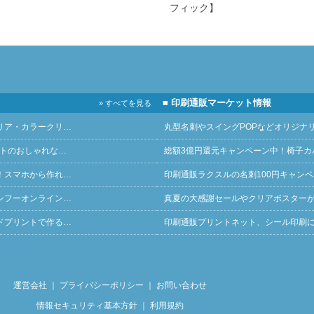
フィック】
■ 印刷通販マーケット情報
» すべてを見る
リア・カラークリ…
丸型名刺やスイングPOPなどオリジナ
ントのおしゃれな…
総額3億円還元キャンペーン中！椅子カ
！スマホから作れ…
印刷通販ラクスルの名刺100円キャン
ンフーオンライン…
真夏の大感謝セールやクリアポスター
ドプリントで作る…
印刷通販プリントネット、シール印刷
運営会社
｜
プライバシーポリシー
｜
お問い合わせ
情報セキュリティ基本方針
｜
利用規約