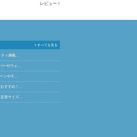
レビュー！
» すべてを見る
リティ満載…
バーやウォ…
ペーンやチ…
がおすすめ！…
に定形サイズ…