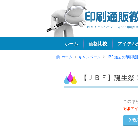
JBFのキャンペーン ～ ネット印刷
ホーム
価格比較
アイテム
ホーム
キャンペーン
JBF
過去の印刷通
ログイン
【ＪＢＦ】誕生祭
このキ
対象アイ
現