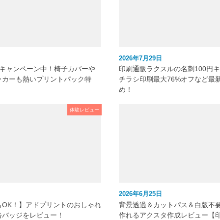
2026年7月29日
元キャンペーン中！椅子カバーや
印刷通販ラクスルの名刺100円
ッカーも熱いプリントパック特
チラシ印刷最大76%オフなど最
め！
体験レビュー
2026年6月25日
もOK！】アドプリントのおしゃれ
背景透過＆カットパス＆白版不
缶バッジをレビュー！
作れるアクスタ作成レビュー【