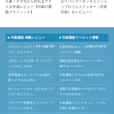
不要！スマホから作れるアク
が？バンフーオンラインショ
スタ作成レビュー【印刷の通
ップのフォトクッキー（写真
販グラフィック】
印刷）をレビュー！
■ 印刷通販 体験レビュー
■ 印刷通販マーケット情報
» すべてを見る
» すべてを見る
メガプリントのアクキー３種（ク
丸型名刺やスイングPOPなどオリ
リア・カラークリ…
ジナリティ満載…
【小ロットでもOK！】アドプリ
総額3億円還元キャンペーン中！
ントのおしゃれな…
椅子カバーやウォ…
背景透過＆カットパス＆白版不
印刷通販ラクスルの名刺100円キ
要！スマホから作れ…
ャンペーンやチ…
おいしいノベルティはいかが？バ
真夏の大感謝セールやクリアポス
ンフーオンライン…
ターがおすすめ！…
プチプラで実用性もバッチリ！ア
印刷通販プリントネット、シール
ドプリントで作る…
印刷に定形サイズ…