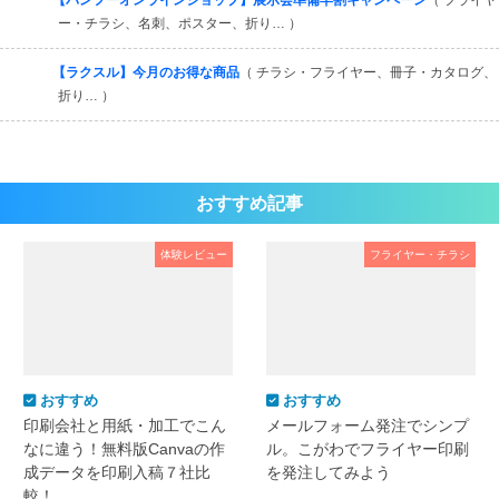
【バンフーオンラインショップ】展示会準備早割キャンペーン
（ フライヤ
ー・チラシ、名刺、ポスター、折り… ）
【ラクスル】今月のお得な商品
（ チラシ・フライヤー、冊子・カタログ、
折り… ）
おすすめ記事
体験レビュー
フライヤー・チラシ
おすすめ
おすすめ
印刷会社と用紙・加工でこん
メールフォーム発注でシンプ
なに違う！無料版Canvaの作
ル。こがわでフライヤー印刷
成データを印刷入稿７社比
を発注してみよう
較！