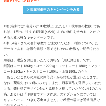
名刺,カード
対象アイテム：
現在開催中のキャンペーンをみる
1種 (名刺では1名分) が100枚以上 (ただし100枚単位の枚数) であ
れば、1回のご注文で4種類 (4名分) までの物件を含めることがで
きる大変お得なキャンペーンです。
4件（4名）までの合計枚数でご注文いただき、内訳については、
データ上あるいは添付書類上等でそれぞれの枚数をご明示くださ
い。
用紙は、選定をお任せいただくお得な「用紙お任せ」です。
紙質はコート180kg・コート220kg・マットコート180kg・マット
コート220kg・キャストコート180kg・上質180kgのうち
（あるいはこれらの用紙の同等品）から弊社が選定いたします。
なお、配送先は1ヶ所のみです。また、通常商品で選択していただ
ける、弊社指定デザインNo.と原稿を入稿していただくだけのご入
稿、あるいは「印刷君でデータ作成」のオプションについては、
キャンペーンにつき対応出来ません。ご希望の場合は通常商品で
ご注文ください。