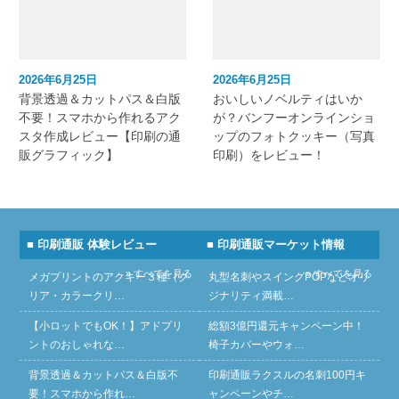
2026年6月25日
2026年6月25日
背景透過＆カットパス＆白版
おいしいノベルティはいか
不要！スマホから作れるアク
が？バンフーオンラインショ
スタ作成レビュー【印刷の通
ップのフォトクッキー（写真
販グラフィック】
印刷）をレビュー！
■ 印刷通販 体験レビュー
■ 印刷通販マーケット情報
» すべてを見る
» すべてを見る
メガプリントのアクキー３種（ク
丸型名刺やスイングPOPなどオリ
リア・カラークリ…
ジナリティ満載…
【小ロットでもOK！】アドプリ
総額3億円還元キャンペーン中！
ントのおしゃれな…
椅子カバーやウォ…
背景透過＆カットパス＆白版不
印刷通販ラクスルの名刺100円キ
要！スマホから作れ…
ャンペーンやチ…