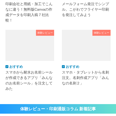
印刷会社と用紙・加工でこん
メールフォーム発注でシンプ
なに違う！無料版Canvaの作
ル。こがわでフライヤー印刷
成データを印刷入稿７社比
を発注してみよう
較！
体験レビュー
体験レビュー
おすすめ
おすすめ
スマホから耐水お名前シール
スマホ・タブレットから名刺
が作成できるアプリ「みんな
注文。名刺作成アプリ「みん
のお名前シール」を注文して
なの名刺２」
みた
体験レビュー・印刷通販コラム 新着記事