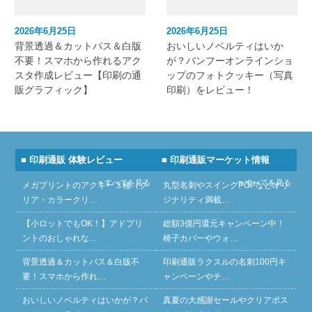
2026年6月25日
2026年6月25日
背景透過＆カットパス＆白版
おいしいノベルティはいか
不要！スマホから作れるアク
が？バンフーオンラインショ
スタ作成レビュー【印刷の通
ップのフォトクッキー（写真
販グラフィック】
印刷）をレビュー！
■ 印刷通販 体験レビュー
■ 印刷通販マーケット情報
» すべてを見る
» すべてを見る
メガプリントのアクキー３種（ク
丸型名刺やスイングPOPなどオリ
リア・カラークリ…
ジナリティ満載…
【小ロットでもOK！】アドプリ
総額3億円還元キャンペーン中！
ントのおしゃれな…
椅子カバーやウォ…
背景透過＆カットパス＆白版不
印刷通販ラクスルの名刺100円キ
要！スマホから作れ…
ャンペーンやチ…
おいしいノベルティはいかが？バ
真夏の大感謝セールやクリアポス