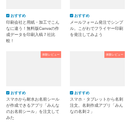
おすすめ
おすすめ
印刷会社と用紙・加工でこん
メールフォーム発注でシンプ
なに違う！無料版Canvaの作
ル。こがわでフライヤー印刷
成データを印刷入稿７社比
を発注してみよう
較！
体験レビュー
体験レビュー
おすすめ
おすすめ
スマホから耐水お名前シール
スマホ・タブレットから名刺
が作成できるアプリ「みんな
注文。名刺作成アプリ「みん
のお名前シール」を注文して
なの名刺２」
みた