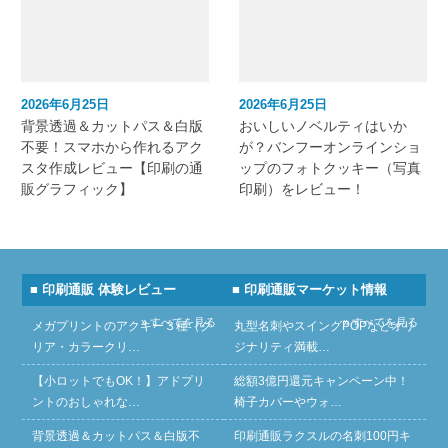
2026年6月25日
2026年6月25日
背景透過＆カットパス＆白版
おいしいノベルティはいか
不要！スマホから作れるアク
が？バンフーオンラインショ
スタ作成レビュー【印刷の通
ップのフォトクッキー（写真
販グラフィック】
印刷）をレビュー！
■ 印刷通販 体験レビュー
■ 印刷通販マーケット情報
» すべてを見る
» すべてを見る
メガプリントのアクキー３種（ク
丸型名刺やスイングPOPなどオリ
リア・カラークリ…
ジナリティ満載…
【小ロットでもOK！】アドプリ
総額3億円還元キャンペーン中！
ントのおしゃれな…
椅子カバーやウォ…
背景透過＆カットパス＆白版不
印刷通販ラクスルの名刺100円キ