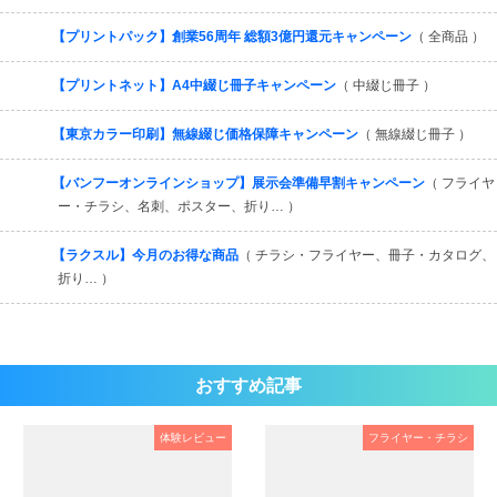
【プリントパック】創業56周年 総額3億円還元キャンペーン
（ 全商品 ）
【プリントネット】A4中綴じ冊子キャンペーン
（ 中綴じ冊子 ）
【東京カラー印刷】無線綴じ価格保障キャンペーン
（ 無線綴じ冊子 ）
【バンフーオンラインショップ】展示会準備早割キャンペーン
（ フライヤ
ー・チラシ、名刺、ポスター、折り… ）
【ラクスル】今月のお得な商品
（ チラシ・フライヤー、冊子・カタログ、
折り… ）
おすすめ記事
体験レビュー
フライヤー・チラシ