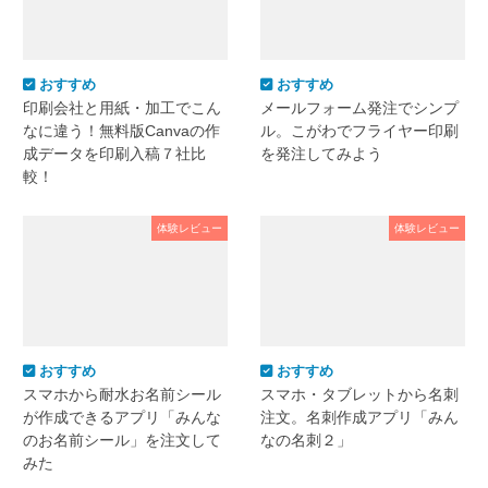
おすすめ
おすすめ
印刷会社と用紙・加工でこん
メールフォーム発注でシンプ
なに違う！無料版Canvaの作
ル。こがわでフライヤー印刷
成データを印刷入稿７社比
を発注してみよう
較！
体験レビュー
体験レビュー
おすすめ
おすすめ
スマホから耐水お名前シール
スマホ・タブレットから名刺
が作成できるアプリ「みんな
注文。名刺作成アプリ「みん
のお名前シール」を注文して
なの名刺２」
みた