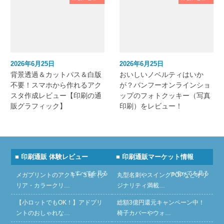
2026年6月25日
2026年6月25日
背景透過＆カットパス＆白版
おいしいノベルティはいか
不要！スマホから作れるアク
が？バンフーオンラインショ
スタ作成レビュー【印刷の通
ップのフォトクッキー（写真
販グラフィック】
印刷）をレビュー！
■ 印刷通販 体験レビュー
■ 印刷通販マーケット情報
» すべてを見る
» すべてを見る
メガプリントのアクキー３種（ク
丸型名刺やスイングPOPなどオリ
リア・カラークリ…
ジナリティ満載…
【小ロットでもOK！】アドプリ
総額3億円還元キャンペーン中！
ントのおしゃれな…
椅子カバーやウォ…