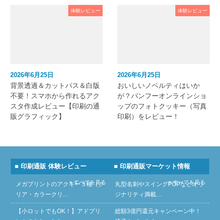
体験レビュー
体験レビュー
2026年6月25日
2026年6月25日
背景透過＆カットパス＆白版
おいしいノベルティはいか
不要！スマホから作れるアク
が？バンフーオンラインショ
スタ作成レビュー【印刷の通
ップのフォトクッキー（写真
販グラフィック】
印刷）をレビュー！
■ 印刷通販 体験レビュー
■ 印刷通販マーケット情報
» すべてを見る
» すべてを見る
メガプリントのアクキー３種（ク
丸型名刺やスイングPOPなどオリ
リア・カラークリ…
ジナリティ満載…
【小ロットでもOK！】アドプリ
総額3億円還元キャンペーン中！