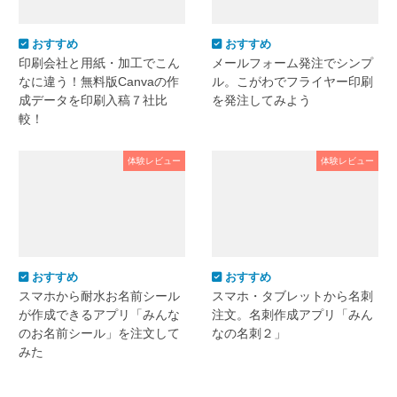
おすすめ
おすすめ
印刷会社と用紙・加工でこん
メールフォーム発注でシンプ
なに違う！無料版Canvaの作
ル。こがわでフライヤー印刷
成データを印刷入稿７社比
を発注してみよう
較！
体験レビュー
体験レビュー
おすすめ
おすすめ
スマホから耐水お名前シール
スマホ・タブレットから名刺
が作成できるアプリ「みんな
注文。名刺作成アプリ「みん
のお名前シール」を注文して
なの名刺２」
みた