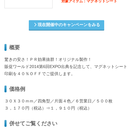
マグネットシート
対象アイテム：
現在開催中のキャンペーンをみる
概要
驚きの安さ！ＰＲ効果抜群！オリジナル製作！
販促ワールド2014第6回EXPO出典を記念して、マグネットシート
印刷を４０％ＯＦＦでご提供します。
価格例
３０Ｘ３０ｍｍ／四角型／片面４色／６営業日／５００枚
３，１７０円（税込）⇒１，９１０円（税込）
併せてご覧ください