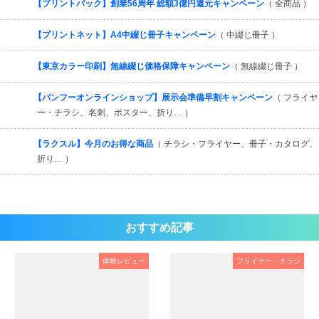
【プリントパック】創業56周年 総額3億円還元キャンペーン
（ 全商品 ）
【プリントネット】A4中綴じ冊子キャンペーン
（ 中綴じ冊子 ）
【東京カラー印刷】無線綴じ価格保障キャンペーン
（ 無線綴じ冊子 ）
【バンフーオンラインショップ】展示会準備早割キャンペーン
（ フライヤ
ー・チラシ、名刺、ポスター、折り… ）
【ラクスル】今月のお得な商品
（ チラシ・フライヤー、冊子・カタログ、
折り… ）
おすすめ記事
体験レビュー
フライヤー・チラシ