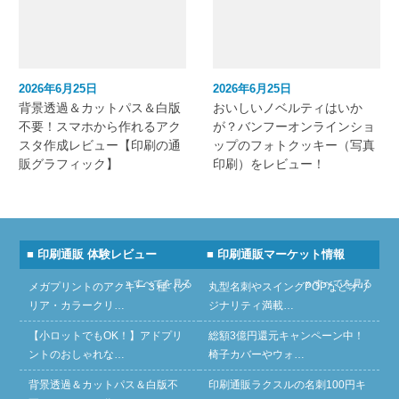
2026年6月25日
2026年6月25日
背景透過＆カットパス＆白版
おいしいノベルティはいか
不要！スマホから作れるアク
が？バンフーオンラインショ
スタ作成レビュー【印刷の通
ップのフォトクッキー（写真
販グラフィック】
印刷）をレビュー！
■ 印刷通販 体験レビュー
■ 印刷通販マーケット情報
» すべてを見る
» すべてを見る
メガプリントのアクキー３種（ク
丸型名刺やスイングPOPなどオリ
リア・カラークリ…
ジナリティ満載…
【小ロットでもOK！】アドプリ
総額3億円還元キャンペーン中！
ントのおしゃれな…
椅子カバーやウォ…
背景透過＆カットパス＆白版不
印刷通販ラクスルの名刺100円キ