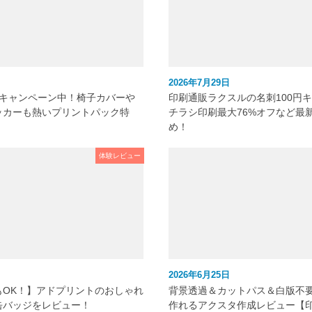
2026年7月29日
元キャンペーン中！椅子カバーや
印刷通販ラクスルの名刺100円
ッカーも熱いプリントパック特
チラシ印刷最大76%オフなど最
め！
体験レビュー
2026年6月25日
もOK！】アドプリントのおしゃれ
背景透過＆カットパス＆白版不
缶バッジをレビュー！
作れるアクスタ作成レビュー【