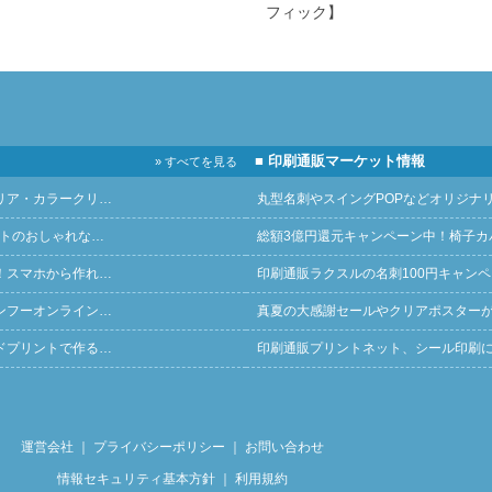
フィック】
■ 印刷通販マーケット情報
» すべてを見る
リア・カラークリ…
丸型名刺やスイングPOPなどオリジナ
ントのおしゃれな…
総額3億円還元キャンペーン中！椅子カ
！スマホから作れ…
印刷通販ラクスルの名刺100円キャン
ンフーオンライン…
真夏の大感謝セールやクリアポスター
ドプリントで作る…
印刷通販プリントネット、シール印刷
運営会社
｜
プライバシーポリシー
｜
お問い合わせ
情報セキュリティ基本方針
｜
利用規約