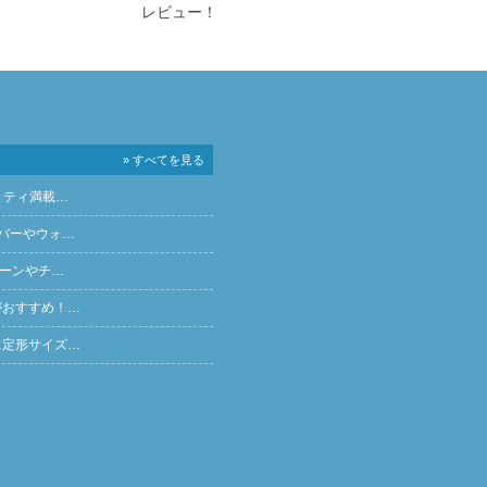
レビュー！
» すべてを見る
リティ満載…
バーやウォ…
ペーンやチ…
がおすすめ！…
に定形サイズ…