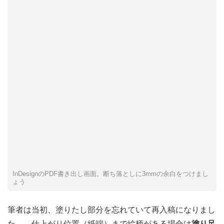
InDesignのPDF書き出し画面。断ち落としに3mmの余白をつけまし
ょう
筆者は当初、塗りたし部分を忘れていて再入稿になりまし
た。。
仕上がり位置（紙端）まで絵柄がある場合は
塗り足