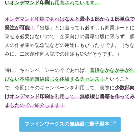
いオンデマンド印刷
も用意されています。
オンデマンド印刷であれば
なんと最小１部から１部単位で
発注が可能
！
「出版」とは言っても必ずしも商業ルートに
乗せる必要はないので、企業向けの書籍出版に限らず、個
人の作品集や記念誌などの用途にもぴったりです。（ちな
みに、二次創作同人誌での用途もOKだそうです。）
特に、キャンペーン中の今であれば、
普段なかなか手が伸
びない本格的無線綴じを体験するチャンス！
ということ
で、今回はそのキャンペーンを利用して、実際に
少数部向
けオンデマンド印刷
を利用して、
無線綴じ書籍を作ってみ
ました
のでご紹介します！
ファインワークスの無線綴じ冊子製本