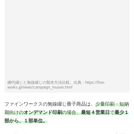
網代綴じと無線綴じの製本方法比較。出典：https://fine-
works.jp/news/campaign_musen.html
ファインワークスの無線綴じ冊子商品は、
少量印刷・短納
期向けの
オンデマンド印刷
の場合、
最短４営業日
で
最少１
部から、１部単位。