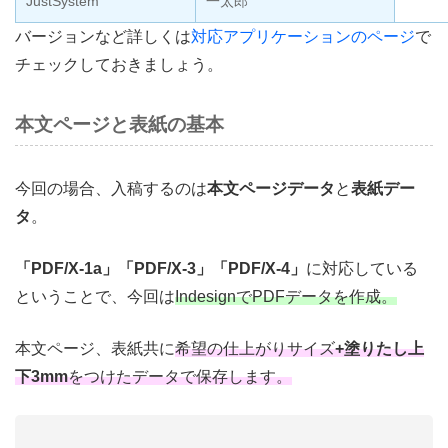
JustSystem
一太郎
バージョンなど詳しくは
対応アプリケーションのページ
で
チェックしておきましょう。
本文ページと表紙の基本
今回の場合、入稿するのは
本文ページデータ
と
表紙デー
タ
。
「PDF/X-1a」「PDF/X-3」「PDF/X-4」
に対応している
ということで、今回は
IndesignでPDFデータを作成。
本文ページ、表紙共に
希望の仕上がりサイズ
+塗りたし上
下3mm
をつけたデータで保存します。