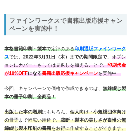
ファインワークスで書籍出版応援キャン
ペーンを実施中！
本格書籍印刷・製本
で定評のある
印刷通販ファインワーク
ス
では、
2022年3月31日（木）までの期間限定で
、
オプシ
ョンにカバー・もしくは見返しを加えることで、
印刷代金
が10%OFF
になる
書籍出版応援キャンペーン
を実施中！
今回、キャンペーンで価格で作成できるのは、
無線綴じ製
本の冊子印刷、全商品！
出版した本の増刷
はもちろん、
個人向け・小規模団体向け
の冊子
まで
幅広い用途で、
裁断・製本の美しさが自慢
の
無
線綴じ製本印刷の書籍
をお得に作成することができます。