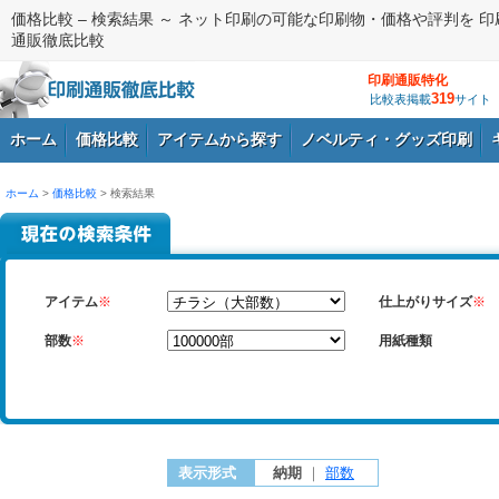
価格比較 – 検索結果 ～ ネット印刷の可能な印刷物・価格や評判を 印
通販徹底比較
印刷通販特化
319
比較表掲載
サイト
ホーム
価格比較
アイテムから探す
ノベルティ・グッズ印刷
ホーム
>
価格比較
> 検索結果
ログイン
アイテム
※
仕上がりサイズ
※
部数
※
用紙種類
表示形式
納期
｜
部数