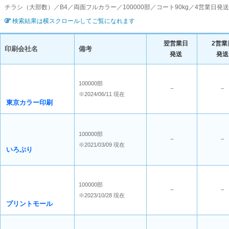
チラシ（大部数）／B4／両面フルカラー／100000部／コート90kg／4営業日
検索結果は横スクロールしてご覧になれます
翌営業日
2営業
印刷会社名
備考
発送
発送
100000部
－
－
※2024/06/11 現在
東京カラー印刷
100000部
－
－
※2021/03/09 現在
いろぷり
100000部
－
－
※2023/10/28 現在
プリントモール