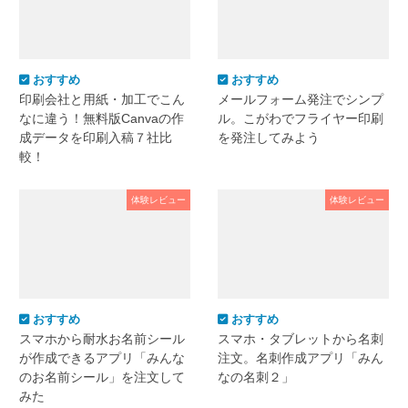
おすすめ
おすすめ
印刷会社と用紙・加工でこん
メールフォーム発注でシンプ
なに違う！無料版Canvaの作
ル。こがわでフライヤー印刷
成データを印刷入稿７社比
を発注してみよう
較！
体験レビュー
体験レビュー
おすすめ
おすすめ
スマホから耐水お名前シール
スマホ・タブレットから名刺
が作成できるアプリ「みんな
注文。名刺作成アプリ「みん
のお名前シール」を注文して
なの名刺２」
みた