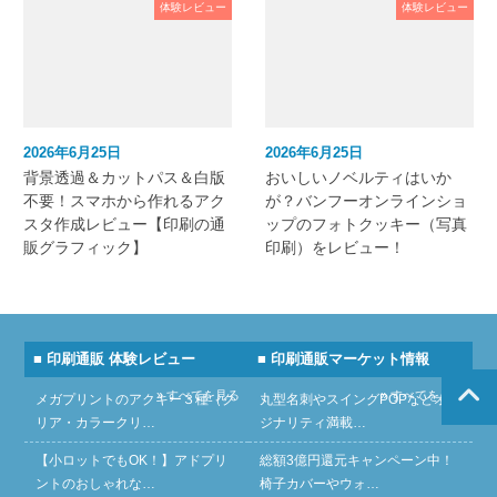
体験レビュー
体験レビュー
2026年6月25日
2026年6月25日
背景透過＆カットパス＆白版
おいしいノベルティはいか
不要！スマホから作れるアク
が？バンフーオンラインショ
スタ作成レビュー【印刷の通
ップのフォトクッキー（写真
販グラフィック】
印刷）をレビュー！
■ 印刷通販 体験レビュー
■ 印刷通販マーケット情報
» すべてを見る
» すべてを見る
メガプリントのアクキー３種（ク
丸型名刺やスイングPOPなどオリ
リア・カラークリ…
ジナリティ満載…
【小ロットでもOK！】アドプリ
総額3億円還元キャンペーン中！
ントのおしゃれな…
椅子カバーやウォ…