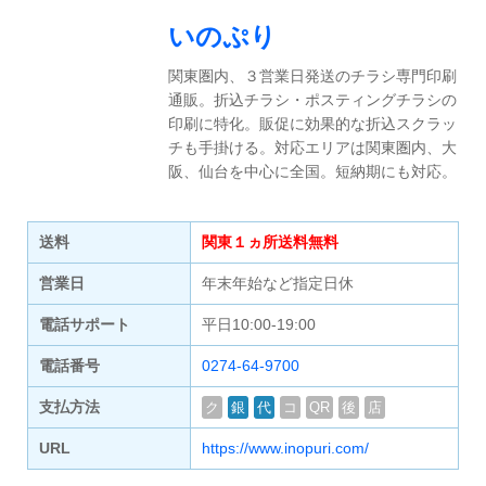
いのぷり
関東圏内、３営業日発送のチラシ専門印刷
通販。折込チラシ・ポスティングチラシの
印刷に特化。販促に効果的な折込スクラッ
チも手掛ける。対応エリアは関東圏内、大
阪、仙台を中心に全国。短納期にも対応。
送料
関東１ヵ所送料無料
営業日
年末年始など指定日休
電話サポート
平日10:00-19:00
電話番号
0274-64-9700
支払方法
ク
銀
代
コ
QR
後
店
URL
https://www.inopuri.com/