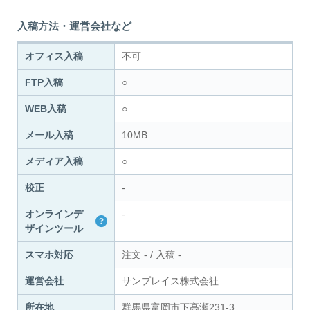
入稿方法・運営会社など
オフィス入稿
不可
FTP入稿
○
WEB入稿
○
メール入稿
10MB
メディア入稿
○
校正
-
オンラインデ
-
ザインツール
スマホ対応
注文
-
/
入稿
-
運営会社
サンプレイス株式会社
所在地
群馬県富岡市下高瀬231-3