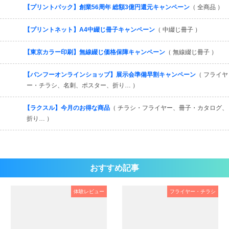
【プリントパック】創業56周年 総額3億円還元キャンペーン
（ 全商品 ）
【プリントネット】A4中綴じ冊子キャンペーン
（ 中綴じ冊子 ）
【東京カラー印刷】無線綴じ価格保障キャンペーン
（ 無線綴じ冊子 ）
【バンフーオンラインショップ】展示会準備早割キャンペーン
（ フライヤ
ー・チラシ、名刺、ポスター、折り… ）
【ラクスル】今月のお得な商品
（ チラシ・フライヤー、冊子・カタログ、
折り… ）
おすすめ記事
体験レビュー
フライヤー・チラシ