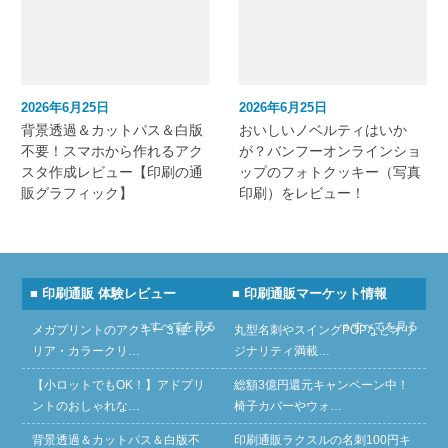
2026年6月25日
2026年6月25日
背景透過＆カットパス＆白版
おいしいノベルティはいか
不要！スマホから作れるアク
が？バンフーオンラインショ
スタ作成レビュー【印刷の通
ップのフォトクッキー（写真
販グラフィック】
印刷）をレビュー！
■ 印刷通販 体験レビュー
■ 印刷通販マーケット情報
» すべてを見る
» すべてを見る
メガプリントのアクキー３種（ク
丸型名刺やスイングPOPなどオリ
リア・カラークリ…
ジナリティ満載…
【小ロットでもOK！】アドプリ
総額3億円還元キャンペーン中！
ントのおしゃれな…
椅子カバーやウォ…
背景透過＆カットパス＆白版不
印刷通販ラクスルの名刺100円キ