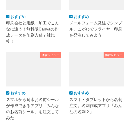
おすすめ
おすすめ
印刷会社と用紙・加工でこん
メールフォーム発注でシンプ
なに違う！無料版Canvaの作
ル。こがわでフライヤー印刷
成データを印刷入稿７社比
を発注してみよう
較！
体験レビュー
体験レビュー
おすすめ
おすすめ
スマホから耐水お名前シール
スマホ・タブレットから名刺
が作成できるアプリ「みんな
注文。名刺作成アプリ「みん
のお名前シール」を注文して
なの名刺２」
みた