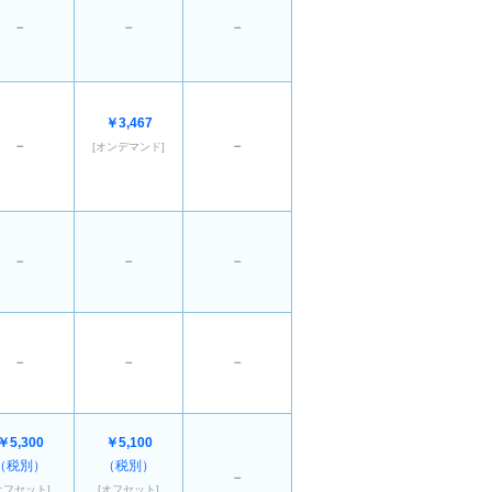
－
－
－
￥3,467
－
－
[オンデマンド]
－
－
－
－
－
－
￥5,300
￥5,100
（税別）
（税別）
－
オフセット]
[オフセット]