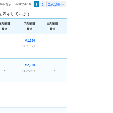
0件を表示
<<前の10件
1
2
次の10件>>
果を表示しています
6営業日
7営業日
8営業日
発送
発送
発送
￥1,290
－
－
[オフセット]
￥2,030
－
－
[オフセット]
－
－
－