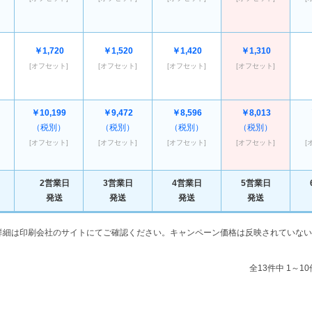
￥1,720
￥1,520
￥1,420
￥1,310
[オフセット]
[オフセット]
[オフセット]
[オフセット]
￥10,199
￥9,472
￥8,596
￥8,013
（税別）
（税別）
（税別）
（税別）
[オフセット]
[オフセット]
[オフセット]
[オフセット]
[
2営業日
3営業日
4営業日
5営業日
発送
発送
発送
発送
詳細は印刷会社のサイトにてご確認ください。キャンペーン価格は反映されていない
全13件中 1～1