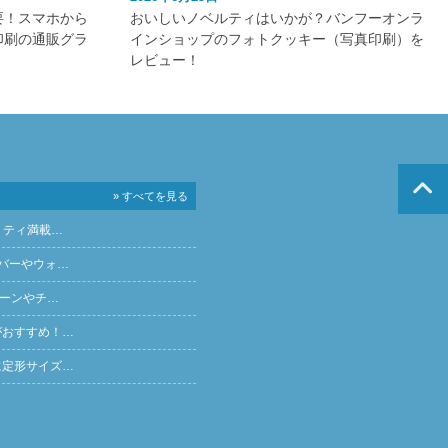
要！スマホから
おいしいノベルティはいかが？バンフーオンラ
印刷の通販グラ
インショップのフォトクッキー（写真印刷）を
レビュー！
» すべてを見る
リティ満載…
バーやウォ…
ペーンやチ…
がおすすめ！…
に定形サイズ…