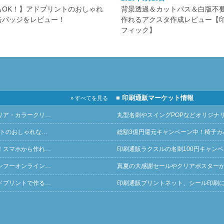
もOK！】アドプリントのおしゃれ
背景透過＆カットパス＆白版不
缶バッジをレビュー！
作れるアクスタ作成レビュー【
フィック】
■ 印刷通販マーケット情報
» すべてを見る
リア・カラークリ…
丸型名刺やスイングPOPなどオリジナ
ントのおしゃれな…
総額3億円還元キャンペーン中！椅子カ
！スマホから作れ…
印刷通販ラクスルの名刺100円キャン
ンフーオンライン…
真夏の大感謝セールやクリアポスター
ドプリントで作る…
印刷通販プリントネット、シール印刷