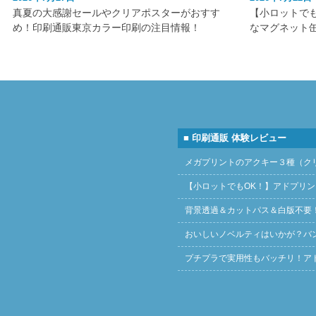
真夏の大感謝セールやクリアポスターがおすす
【小ロットで
め！印刷通販東京カラー印刷の注目情報！
なマグネット
■ 印刷通販 体験レビュー
メガプリントのアクキー３種（ク
【小ロットでもOK！】アドプリ
背景透過＆カットパス＆白版不要
おいしいノベルティはいかが？バ
プチプラで実用性もバッチリ！ア