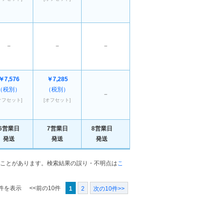
－
－
－
￥7,576
￥7,285
（税別）
（税別）
－
オフセット]
[オフセット]
6営業日
7営業日
8営業日
発送
発送
発送
ことがあります。検索結果の誤り・不明点は
こ
0件を表示
<<前の10件
1
2
次の10件>>