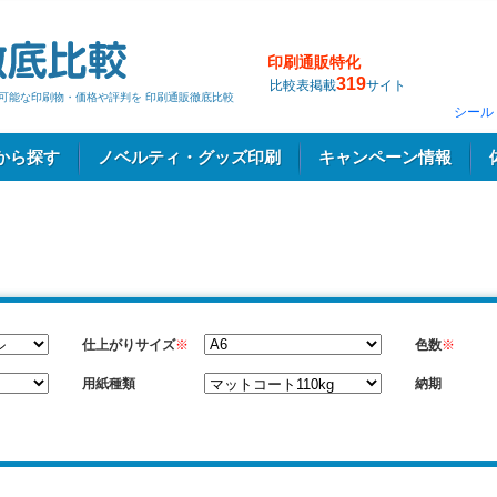
印刷通販特化
319
比較表掲載
サイト
刷の可能な印刷物・価格や評判を 印刷通販徹底比較
シール
から探す
ノベルティ・グッズ印刷
キャンペーン情報
仕上がりサイズ
※
色数
※
用紙種類
納期