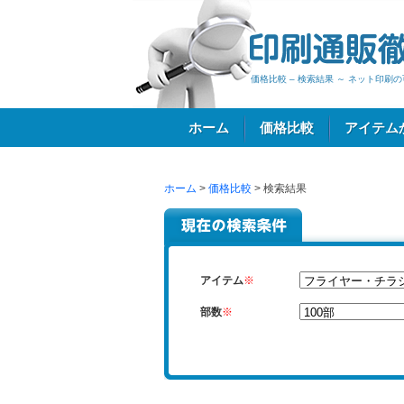
価格比較 – 検索結果 ～ ネット印
ホーム
価格比較
アイテム
ホーム
>
価格比較
> 検索結果
ログイン
アイテム
※
部数
※