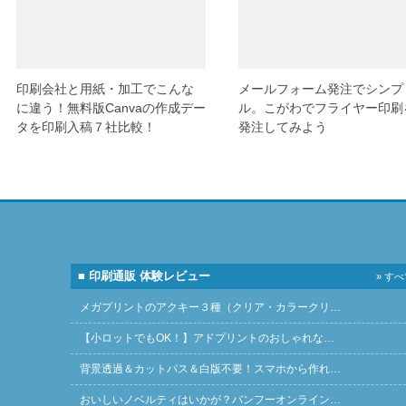
印刷会社と用紙・加工でこんな
メールフォーム発注でシンプ
に違う！無料版Canvaの作成デー
ル。こがわでフライヤー印刷
タを印刷入稿７社比較！
発注してみよう
■ 印刷通販 体験レビュー
» す
メガプリントのアクキー３種（クリア・カラークリ…
【小ロットでもOK！】アドプリントのおしゃれな…
背景透過＆カットパス＆白版不要！スマホから作れ…
おいしいノベルティはいかが？バンフーオンライン…