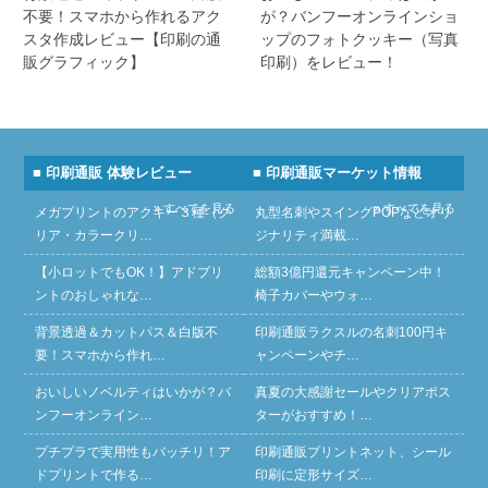
不要！スマホから作れるアク
が？バンフーオンラインショ
スタ作成レビュー【印刷の通
ップのフォトクッキー（写真
販グラフィック】
印刷）をレビュー！
■ 印刷通販 体験レビュー
■ 印刷通販マーケット情報
» すべてを見る
» すべてを見る
メガプリントのアクキー３種（ク
丸型名刺やスイングPOPなどオリ
リア・カラークリ…
ジナリティ満載…
【小ロットでもOK！】アドプリ
総額3億円還元キャンペーン中！
ントのおしゃれな…
椅子カバーやウォ…
背景透過＆カットパス＆白版不
印刷通販ラクスルの名刺100円キ
要！スマホから作れ…
ャンペーンやチ…
おいしいノベルティはいかが？バ
真夏の大感謝セールやクリアポス
ンフーオンライン…
ターがおすすめ！…
プチプラで実用性もバッチリ！ア
印刷通販プリントネット、シール
ドプリントで作る…
印刷に定形サイズ…