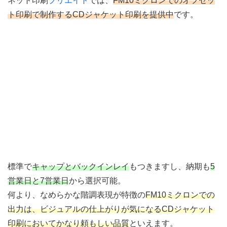
ネット印刷
プリエイト
では、
FM10ミクロンでのオフセッ
ト印刷で制作するCDジャケット印刷を提供中
です。
標準で
キャップとバックインレイ
もつきますし、納期も
5
営業日と7営業日
から選択可能。
何より、なめらかな階調表現が特徴の
FM10ミクロンでの
出力は、ビジュアルの仕上がりが気になるCDジャケット
印刷においてかなり頼もしい品質
といえます。