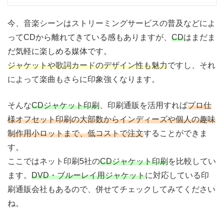
今、音楽シーンはストリーミングサービスの普及などによ
ってCDから離れてきている感もありますが、
CD
はまだま
だ気軽に楽しめる媒体です。
ジャケットや歌詞カードのデザイン性も魅力
ですし、それ
によって楽曲もさらに印象強くなります。
そんな
CDジャケット印刷
、印刷通販を活用すれば
プロ仕
様オフセット印刷の大部数からインディーズや個人の趣味
制作用小ロットまで、低コストで注文
することができま
す。
ここではネット印刷5社の
CDジャケット印刷
を比較してい
ます。
DVD・ブルーレイ用ジャケット
に対応している印
刷通販会社もあるので、併せてチェックしてみてください
ね。