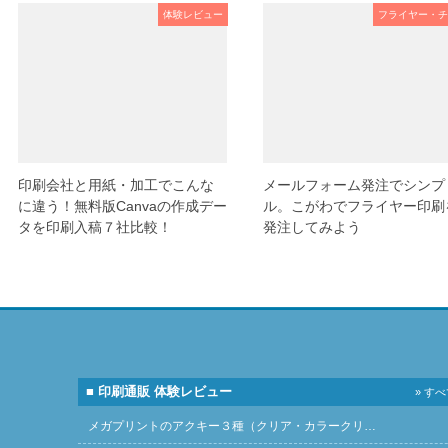
体験レビュー
フライヤー・チ
印刷会社と用紙・加工でこんな
メールフォーム発注でシンプ
に違う！無料版Canvaの作成デー
ル。こがわでフライヤー印刷
タを印刷入稿７社比較！
発注してみよう
■ 印刷通販 体験レビュー
» す
メガプリントのアクキー３種（クリア・カラークリ…