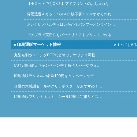
【小ロットでもOK！】アドプリントのおしゃれな…
背景透過＆カットパス＆白版不要！スマホから作れ…
おいしいノベルティはいかが？バンフーオンライン…
プチプラで実用性もバッチリ！アドプリントで作る…
■ 印刷通販マーケット情報
» すべてを見る
丸型名刺やスイングPOPなどオリジナリティ満載…
総額3億円還元キャンペーン中！椅子カバーやウォ…
印刷通販ラクスルの名刺100円キャンペーンやチ…
真夏の大感謝セールやクリアポスターがおすすめ！…
印刷通販プリントネット、シール印刷に定形サイズ…