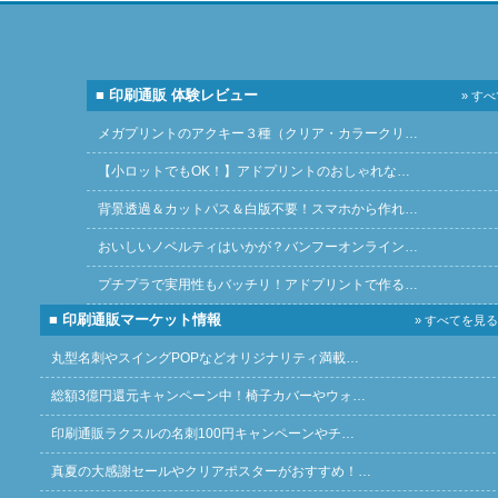
■ 印刷通販 体験レビュー
» す
メガプリントのアクキー３種（クリア・カラークリ…
【小ロットでもOK！】アドプリントのおしゃれな…
背景透過＆カットパス＆白版不要！スマホから作れ…
おいしいノベルティはいかが？バンフーオンライン…
プチプラで実用性もバッチリ！アドプリントで作る…
■ 印刷通販マーケット情報
» すべてを見る
丸型名刺やスイングPOPなどオリジナリティ満載…
総額3億円還元キャンペーン中！椅子カバーやウォ…
印刷通販ラクスルの名刺100円キャンペーンやチ…
真夏の大感謝セールやクリアポスターがおすすめ！…