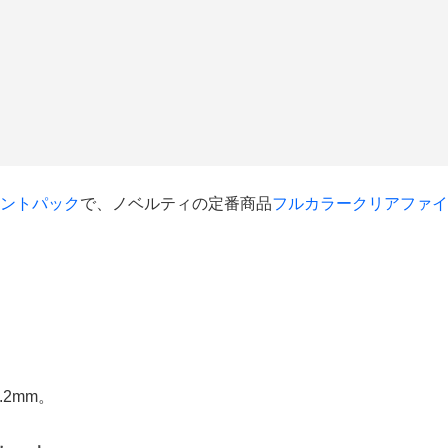
ントパック
で、ノベルティの定番商品
フルカラークリアファイ
2mm。