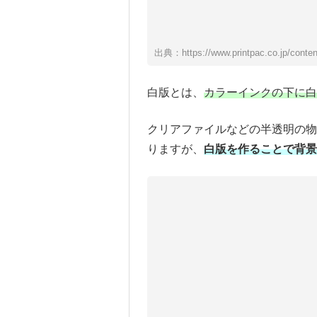
出典：https://www.printpac.co.jp/contents
白版とは、
カラーインクの下に白
クリアファイルなどの半透明の
りますが、
白版を作ることで背景