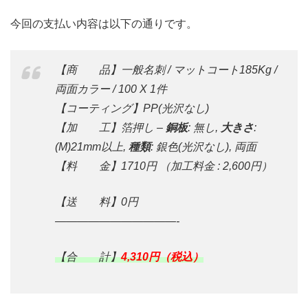
今回の支払い内容は以下の通りです。
【商 品】一般
名刺
/ マットコート185Kg /
両面カラー / 100 X 1件
【コーティング】PP(光沢なし)
【加 工】箔押し –
銅板
: 無し,
大きさ
:
(M)21mm以上,
種類
: 銀色(光沢なし), 両面
【料 金】1710円 （加工料金 : 2,600円）
【送 料】0円
———————————-
【合 計】
4,310円（税込）