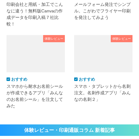
印刷会社と用紙・加工でこん
メールフォーム発注でシンプ
なに違う！無料版Canvaの作
ル。こがわでフライヤー印刷
成データを印刷入稿７社比
を発注してみよう
較！
体験レビュー
体験レビュー
おすすめ
おすすめ
スマホから耐水お名前シール
スマホ・タブレットから名刺
が作成できるアプリ「みんな
注文。名刺作成アプリ「みん
のお名前シール」を注文して
なの名刺２」
みた
体験レビュー・印刷通販コラム 新着記事