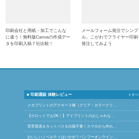
印刷会社と用紙・加工でこんな
メールフォーム発注でシンプ
に違う！無料版Canvaの作成デー
ル。こがわでフライヤー印刷
タを印刷入稿７社比較！
発注してみよう
■ 印刷通販 体験レビュー
» す
メガプリントのアクキー３種（クリア・カラークリ…
【小ロットでもOK！】アドプリントのおしゃれな…
背景透過＆カットパス＆白版不要！スマホから作れ…
おいしいノベルティはいかが？バンフーオンライン…