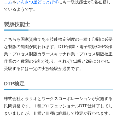
コム
や
いんさつ屋どっとびず
にも一級技能士が1名在籍し
ているようです。
製版技能士
こちらも国家資格である技能検定制度の一種！印刷に必要
な製版の知識が問われます。DTP作業・電子製版CEPS作
業・プロセス製版カラースキャナ作業・プロセス製版校正
作業の４種類の技能があり、それぞれ1級と2級に分かれ、
受験するには一定の実務経験が必要です。
DTP検定
株式会社オラリオとワークスコーポレーションが実施する
民間資格です。Ⅰ種プロフェッショナルDTPは終了してし
まいましたが、Ⅱ種とⅢ種は継続して検定が行われます。