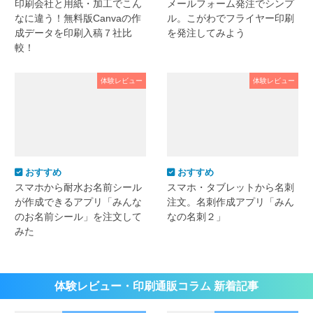
印刷会社と用紙・加工でこん
メールフォーム発注でシンプ
なに違う！無料版Canvaの作
ル。こがわでフライヤー印刷
成データを印刷入稿７社比
を発注してみよう
較！
体験レビュー
体験レビュー
おすすめ
おすすめ
スマホから耐水お名前シール
スマホ・タブレットから名刺
が作成できるアプリ「みんな
注文。名刺作成アプリ「みん
のお名前シール」を注文して
なの名刺２」
みた
体験レビュー・印刷通販コラム 新着記事