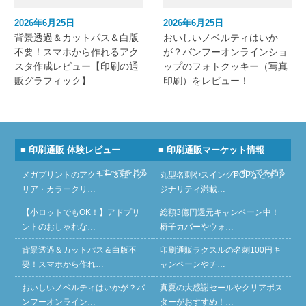
2026年6月25日
2026年6月25日
背景透過＆カットパス＆白版
おいしいノベルティはいか
不要！スマホから作れるアク
が？バンフーオンラインショ
スタ作成レビュー【印刷の通
ップのフォトクッキー（写真
販グラフィック】
印刷）をレビュー！
■ 印刷通販 体験レビュー
■ 印刷通販マーケット情報
» すべてを見る
» すべてを見る
メガプリントのアクキー３種（ク
丸型名刺やスイングPOPなどオリ
リア・カラークリ…
ジナリティ満載…
【小ロットでもOK！】アドプリ
総額3億円還元キャンペーン中！
ントのおしゃれな…
椅子カバーやウォ…
背景透過＆カットパス＆白版不
印刷通販ラクスルの名刺100円キ
要！スマホから作れ…
ャンペーンやチ…
おいしいノベルティはいかが？バ
真夏の大感謝セールやクリアポス
ンフーオンライン…
ターがおすすめ！…