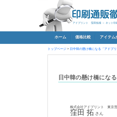
アドプリント 窪田拓様 ～ ネット
ホーム
価格比較
アイテム
トップページ
>
日中韓の懸け橋になる「アドプリ
ログイン
日中韓の懸け橋にな
株式会社アドプリント 東京
窪田 拓
さん