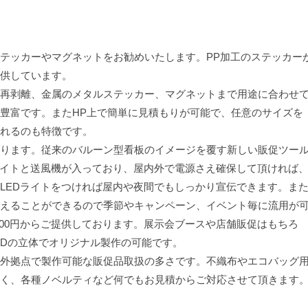
テッカーやマグネットをお勧めいたします。PP加工のステッカー
提供しています。
再剥離、金属のメタルステッカー、マグネットまで用途に合わせ
豊富です。またHP上で簡単に見積もりが可能で、任意のサイズを
れるのも特徴です。
ります。従来のバルーン型看板のイメージを覆す新しい販促ツー
ライトと送風機が入っており、屋内外で電源さえ確保して頂ければ
LEDライトをつければ屋内や夜間でもしっかり宣伝できます。ま
えることができるので季節やキャンペーン、イベント毎に流用が
800円からご提供しております。展示会ブースや店舗販促はもちろ
Dの立体でオリジナル製作の可能です。
外拠点で製作可能な販促品取扱の多さです。不織布やエコバッグ
く、各種ノベルティなど何でもお見積からご対応させて頂きます