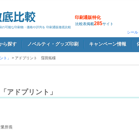
印刷通販特化
285
比較表掲載
サイト
印刷の可能な印刷物・価格や評判を 印刷通販徹底比較
シール
から探す
ノベルティ・グッズ印刷
キャンペーン情報
ント」
> アドプリント 窪田拓様
る「アドプリント」
営業所長