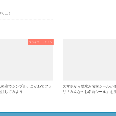
折り… ）
フライヤー・チラシ
ム発注でシンプル。こがわでフラ
スマホから耐水お名前シールが
発注してみよう
リ「みんなのお名前シール」を