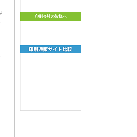
加
が
印刷会社の皆様へ
い
印
ま
取
を