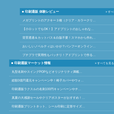
■ 印刷通販 体験レビュー
» す
メガプリントのアクキー３種（クリア・カラークリ…
【小ロットでもOK！】アドプリントのおしゃれな…
背景透過＆カットパス＆白版不要！スマホから作れ…
おいしいノベルティはいかが？バンフーオンライン…
プチプラで実用性もバッチリ！アドプリントで作る…
■ 印刷通販マーケット情報
» すべてを見る
丸型名刺やスイングPOPなどオリジナリティ満載…
総額3億円還元キャンペーン中！椅子カバーやウォ…
印刷通販ラクスルの名刺100円キャンペーンやチ…
真夏の大感謝セールやクリアポスターがおすすめ！…
印刷通販プリントネット、シール印刷に定形サイズ…