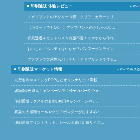
■ 印刷通販 体験レビュー
» す
メガプリントのアクキー３種（クリア・カラークリ…
【小ロットでもOK！】アドプリントのおしゃれな…
背景透過＆カットパス＆白版不要！スマホから作れ…
おいしいノベルティはいかが？バンフーオンライン…
プチプラで実用性もバッチリ！アドプリントで作る…
■ 印刷通販マーケット情報
» すべてを見る
丸型名刺やスイングPOPなどオリジナリティ満載…
総額3億円還元キャンペーン中！椅子カバーやウォ…
印刷通販ラクスルの名刺100円キャンペーンやチ…
真夏の大感謝セールやクリアポスターがおすすめ！…
印刷通販プリントネット、シール印刷に定形サイズ…