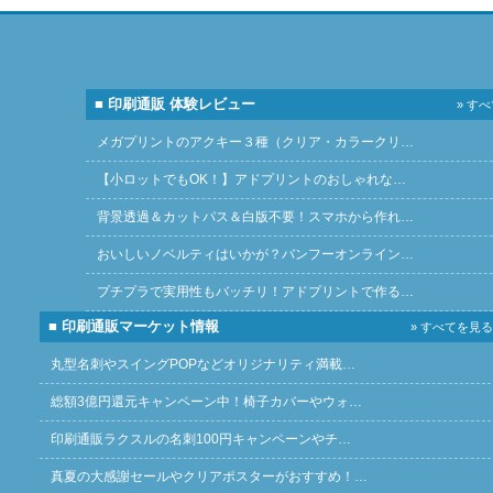
■ 印刷通販 体験レビュー
» す
メガプリントのアクキー３種（クリア・カラークリ…
【小ロットでもOK！】アドプリントのおしゃれな…
背景透過＆カットパス＆白版不要！スマホから作れ…
おいしいノベルティはいかが？バンフーオンライン…
プチプラで実用性もバッチリ！アドプリントで作る…
■ 印刷通販マーケット情報
» すべてを見る
丸型名刺やスイングPOPなどオリジナリティ満載…
総額3億円還元キャンペーン中！椅子カバーやウォ…
印刷通販ラクスルの名刺100円キャンペーンやチ…
真夏の大感謝セールやクリアポスターがおすすめ！…