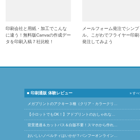
印刷会社と用紙・加工でこんな
メールフォーム発注でシンプ
に違う！無料版Canvaの作成デー
ル。こがわでフライヤー印刷
タを印刷入稿７社比較！
発注してみよう
■ 印刷通販 体験レビュー
» す
メガプリントのアクキー３種（クリア・カラークリ…
【小ロットでもOK！】アドプリントのおしゃれな…
背景透過＆カットパス＆白版不要！スマホから作れ…
おいしいノベルティはいかが？バンフーオンライン…