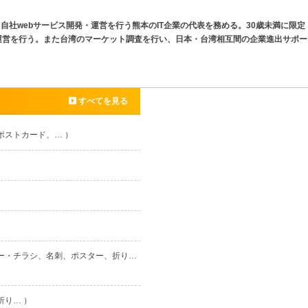
ounder 自社webサービス開発・運営を行う熊本のIT企業の代表を務める。30歳未満に限定
運営を行う。また台湾のマーケット調査を行い、日本・台湾相互間の企業進出サポー
すべてを見る
ポストカード、… ）
ヤー・チラシ、名刺、ポスター、折り…
折り… ）