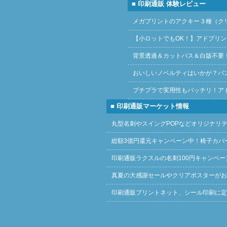
■ 印刷通販 体験レビュー
メガプリントのアクキー３種（ク
【小ロットでもOK！】アドプリ
背景透過＆カットパス＆白版不要
おいしいノベルティはいかが？バ
プチプラで実用性もバッチリ！ア
■ 印刷通販マーケット情報
丸型名刺やスイングPOPなどオリジナリ
総額3億円還元キャンペーン中！椅子カバ
印刷通販ラクスルの名刺100円キャンペー
真夏の大感謝セールやクリアポスターがお
印刷通販プリントネット、シール印刷に定