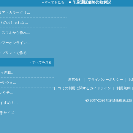
■ 印刷通販価格比較解説
» すべてを見る
リア・カラークリ…
ントのおしゃれな…
！スマホから作れ…
ンフーオンライン…
ドプリントで作る…
» すべてを見る
ティ満載…
運営会社
｜
プライバシーポリシー
｜
お
ーやウォ…
口コミの利用に関するガイドライン
｜
利用規約
ンやチ…
2007-2026 印刷通販徹底比較
すすめ！…
形サイズ…