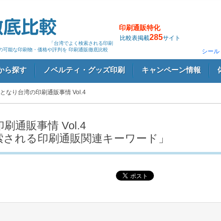
印刷通販特化
285
比較表掲載
サイト
Vol.4 「台湾でよく検索される印刷
刷の可能な印刷物・価格や評判を 印刷通販徹底比較
シール
から探す
ノベルティ・グッズ印刷
キャンペーン情報
おとなり台湾の印刷通販事情 Vol.4
湾の印刷通販事情 Vol.4
索される印刷通販関連キーワード」