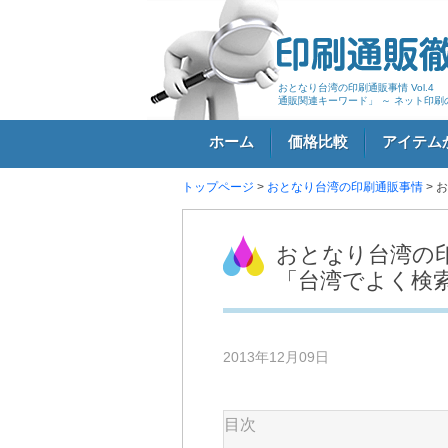
おとなり台湾の印刷通販事情 
通販関連キーワード」 ～ ネット印
ホーム
価格比較
アイテム
トップページ
>
おとなり台湾の印刷通販事情
> 
ログイン
おとなり台
「台湾でよく検
2013年12月09日
目次