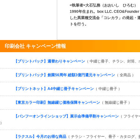
<執筆者>大石弘務（おおいし ひろむ）
1990年生まれ。box LLC. CEO&F
した異業種交流会「コレカラ」の発起・
トを行う。
印刷会社 キャンペーン情報
【プリントパック】週替わりキャンペーン
（ 中綴じ冊子、チラシ、封筒、
【プリントパック】創業56周年 総額3億円還元キャンペーン
（ 全商品 ）
【プリントネット】A4中綴じ冊子キャンペーン
（ 中綴じ冊子 ）
【東京カラー印刷】無線綴じ価格保障キャンペーン
（ 無線綴じ冊子 ）
【バンフーオンラインショップ】展示会準備早割キャンペーン
（ フライ
）
【ラクスル】今月のお得な商品
（ チラシ・フライヤー、冊子・カタログ、