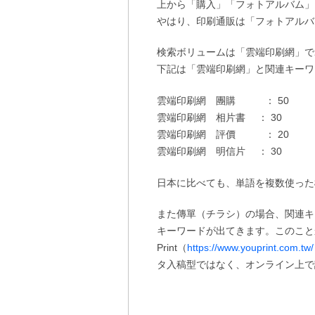
上から「購入」「フォトアルバム」
やはり、印刷通販は「フォトアルバ
検索ボリュームは「雲端印刷網」で2
下記は「雲端印刷網」と関連キーワ
雲端印刷網 團購 ： 50
雲端印刷網 相片書 ： 30
雲端印刷網 評價 ： 20
雲端印刷網 明信片 ： 30
日本に比べても、単語を複数使った
また傳單（チラシ）の場合、関連キ
キーワードが出てきます。このこと
Print（
https://www.youprint.com.tw/
タ入稿型ではなく、オンライン上で