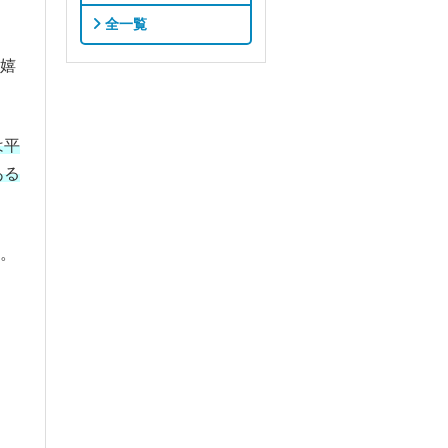
全一覧
嬉
は平
ある
。