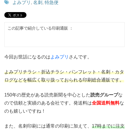
よみプリ
,
名刺
,
特急便
この記事で紹介している印刷通販 ：
今回お世話になるのは
よみプリ
さんです。
よみプリチラシ・折込チラシ・パンフレット・名刺・カタ
ログなどを幅広く取り扱っておられる印刷総合通販です。
150年の歴史がある読売新聞を中心とした
読売グループ
な
ので信頼と実績のある会社です。発送料は
全国送料無料
な
のも嬉しいですね！
また、名刺印刷には通常の印刷に加えて、
17時までに注文