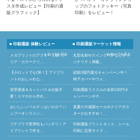
スタ作成レビュー【印刷の通
ップのフォトクッキー（写真
販グラフィック】
印刷）をレビュー！
■ 印刷通販 体験レビュー
■ 印刷通販マーケット情報
» すべてを見る
» すべてを見る
メガプリントのアクキー３種（ク
丸型名刺やスイングPOPなどオリ
リア・カラークリ…
ジナリティ満載…
【小ロットでもOK！】アドプリ
総額3億円還元キャンペーン中！
ントのおしゃれな…
椅子カバーやウォ…
背景透過＆カットパス＆白版不
印刷通販ラクスルの名刺100円キ
要！スマホから作れ…
ャンペーンやチ…
おいしいノベルティはいかが？バ
真夏の大感謝セールやクリアポス
ンフーオンライン…
ターがおすすめ！…
プチプラで実用性もバッチリ！ア
印刷通販プリントネット、シール
ドプリントで作る…
印刷に定形サイズ…