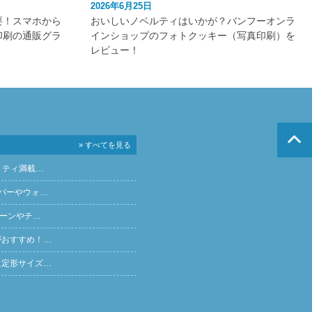
2026年6月25日
要！スマホから
おいしいノベルティはいかが？バンフーオンラ
印刷の通販グラ
インショップのフォトクッキー（写真印刷）を
レビュー！
» すべてを見る
リティ満載…
バーやウォ…
ペーンやチ…
がおすすめ！…
に定形サイズ…