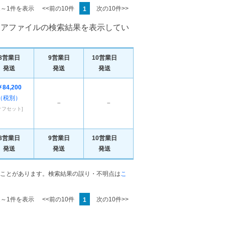
1～1件を表示
<<前の10件
次の10件>>
1
クリアファイルの検索結果を表示してい
8営業日
9営業日
10営業日
発送
発送
発送
￥84,200
（税別）
－
－
オフセット]
8営業日
9営業日
10営業日
発送
発送
発送
ことがあります。検索結果の誤り・不明点は
こ
1～1件を表示
<<前の10件
次の10件>>
1