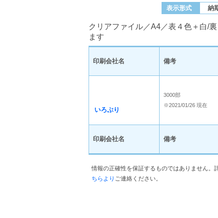
表示形式
納
クリアファイル／A4／表４色＋白/裏
ます
印刷会社名
備考
3000部
※2021/01/26 現在
いろぷり
印刷会社名
備考
情報の正確性を保証するものではありません。
ちらより
ご連絡ください。