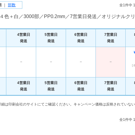
期
｜
部数
全1件中 
４色＋白／3000部／PP0.2mm／7営業日発送／オリジナル
4営業日
5営業日
6営業日
7営業日
発送
発送
発送
発送
－
－
－
－
[
4営業日
5営業日
6営業日
7営業日
発送
発送
発送
発送
詳細は印刷会社のサイトにてご確認ください。キャンペーン価格は反映されていない
全1件中 