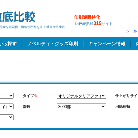
印刷通販特化
319
比較表掲載
サイト
刷の可能な印刷物・価格や評判を 印刷通販徹底比較
シール
から探す
ノベルティ・グッズ印刷
キャンペーン情報
タイプ
※
仕上がりサイ
部数
用紙種類