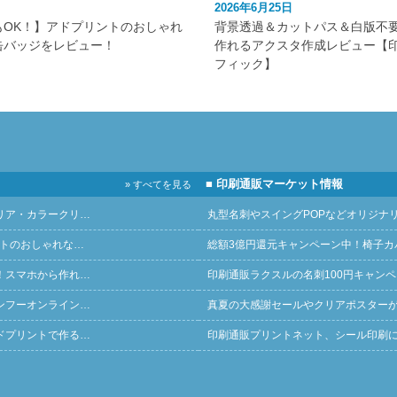
2026年6月25日
もOK！】アドプリントのおしゃれ
背景透過＆カットパス＆白版不
缶バッジをレビュー！
作れるアクスタ作成レビュー【
フィック】
■ 印刷通販マーケット情報
» すべてを見る
リア・カラークリ…
丸型名刺やスイングPOPなどオリジナ
ントのおしゃれな…
総額3億円還元キャンペーン中！椅子カ
！スマホから作れ…
印刷通販ラクスルの名刺100円キャン
ンフーオンライン…
真夏の大感謝セールやクリアポスター
ドプリントで作る…
印刷通販プリントネット、シール印刷