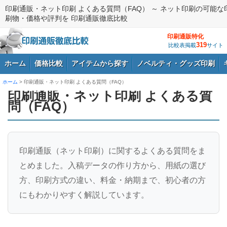
印刷通販・ネット印刷 よくある質問（FAQ） ～ ネット印刷の可能な
刷物・価格や評判を 印刷通販徹底比較
印刷通販特化
319
比較表掲載
サイト
ホーム
価格比較
アイテムから探す
ノベルティ・グッズ印刷
ホーム
> 印刷通販・ネット印刷 よくある質問（FAQ）
印刷通販・ネット印刷 よくある質
問（FAQ）
ログイン
印刷通販（ネット印刷）に関するよくある質問をま
とめました。入稿データの作り方から、用紙の選び
方、印刷方式の違い、料金・納期まで、初心者の方
にもわかりやすく解説しています。