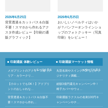
2026年6月25日
2026年6月25日
背景透過＆カットパス＆白版
おいしいノベルティはいか
不要！スマホから作れるアク
が？バンフーオンラインショ
スタ作成レビュー【印刷の通
ップのフォトクッキー（写真
販グラフィック】
印刷）をレビュー！
■ 印刷通販 体験レビュー
■ 印刷通販マーケット情報
» すべてを見る
» すべてを見る
メガプリントのアクキー３種（ク
丸型名刺やスイングPOPなどオリ
リア・カラークリ…
ジナリティ満載…
【小ロットでもOK！】アドプリ
総額3億円還元キャンペーン中！
ントのおしゃれな…
椅子カバーやウォ…
背景透過＆カットパス＆白版不
印刷通販ラクスルの名刺100円キ
要！スマホから作れ…
ャンペーンやチ…