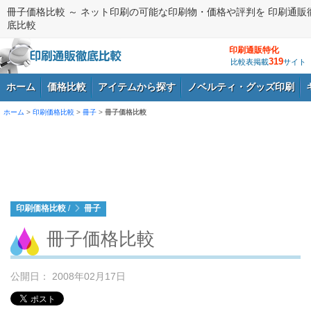
冊子価格比較 ～ ネット印刷の可能な印刷物・価格や評判を 印刷通販
底比較
印刷通販特化
319
比較表掲載
サイト
ホーム
価格比較
アイテムから探す
ノベルティ・グッズ印刷
ホーム
>
印刷価格比較
>
冊子
>
冊子価格比較
ログイン
印刷価格比較
/
冊子
冊子価格比較
公開日： 2008年02月17日