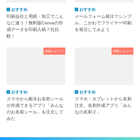
おすすめ
おすすめ
印刷会社と用紙・加工でこん
メールフォーム発注でシンプ
なに違う！無料版Canvaの作
ル。こがわでフライヤー印刷
成データを印刷入稿７社比
を発注してみよう
較！
体験レビュー
体験レビュー
おすすめ
おすすめ
スマホから耐水お名前シール
スマホ・タブレットから名刺
が作成できるアプリ「みんな
注文。名刺作成アプリ「みん
のお名前シール」を注文して
なの名刺２」
みた