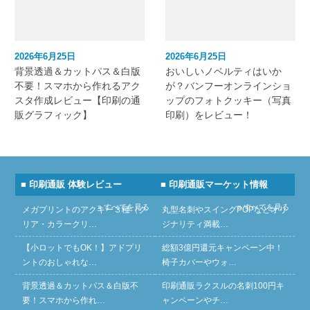
2026年6月25日
2026年6月25日
背景透過＆カットパス＆白版
おいしいノベルティはいか
不要！スマホから作れるアク
が？バンフーオンラインショ
スタ作成レビュー【印刷の通
ップのフォトクッキー（写真
販グラフィック】
印刷）をレビュー！
■ 印刷通販 体験レビュー
■ 印刷通販マーケット情報
» すべてを見る
» すべてを見る
メガプリントのアクキー３種（ク
丸型名刺やスイングPOPなどオリ
リア・カラークリ…
ジナリティ満載…
【小ロットでもOK！】アドプリ
総額3億円還元キャンペーン中！
ントのおしゃれな…
椅子カバーやウォ…
背景透過＆カットパス＆白版不
印刷通販ラクスルの名刺100円キ
要！スマホから作れ…
ャンペーンやチ…