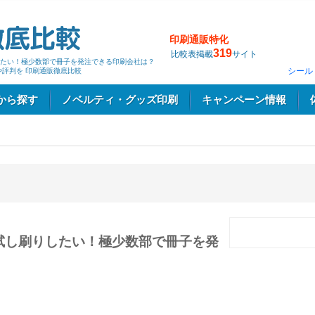
印刷通販特化
319
比較表掲載
サイト
たい！極少数部で冊子を発注できる印刷会社は？
シール
や評判を 印刷通販徹底比較
から探す
ノベルティ・グッズ印刷
キャンペーン情報
試し刷りしたい！極少数部で冊子を発