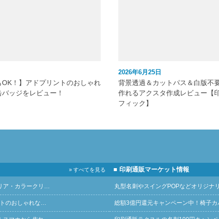
2026年6月25日
もOK！】アドプリントのおしゃれ
背景透過＆カットパス＆白版不
缶バッジをレビュー！
作れるアクスタ作成レビュー【
フィック】
■ 印刷通販マーケット情報
» すべてを見る
リア・カラークリ…
丸型名刺やスイングPOPなどオリジナ
ントのおしゃれな…
総額3億円還元キャンペーン中！椅子カ