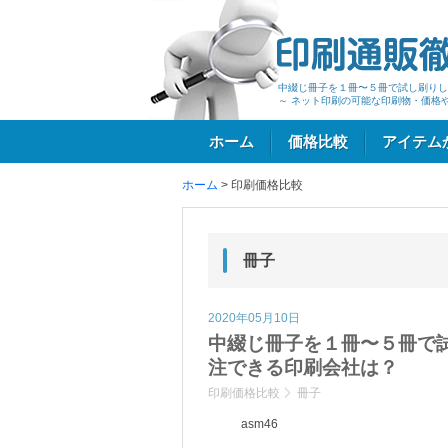
中綴じ冊子を１冊〜５冊で試し刷りし
～ ネット印刷の可能な印刷物・価格
ホーム
価格比較
アイテム
ホーム
>
印刷価格比較
ログイン
冊子
2020年05月10日
中綴じ冊子を１冊〜５冊で
注できる印刷会社は？
印刷価格比較
冊子
asm46